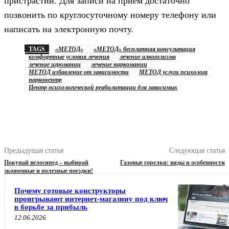
пристрастий. Для записи на прием достаточно
позвонить по круглосуточному номеру телефону или
написать на электронную почту.
TAGS
«МЕТОД»
«МЕТОД» бесплатная консультация
комфортные условия лечения
лечение алкоголизма
лечение игромании
лечение наркомании
МЕТОД избавление от зависимости
МЕТОД услуги психолога
наркоцентр
Центр психологической реабилитации для зависимых
Предыдущая статья
Следующая статья
Покупай велосипед – выбирай
Газовые горелки: виды и особенности
экономные и полезные поездки!
Почему готовые конструкторы
проигрывают интернет-магазину под ключ
в борьбе за прибыль
12.06.2026