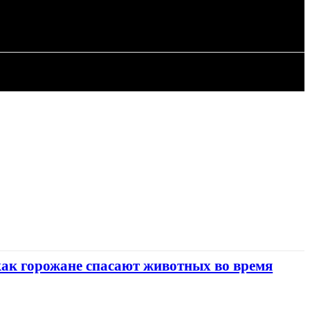
ИЯ
СТАТЬИ
как горожане спасают животных во время