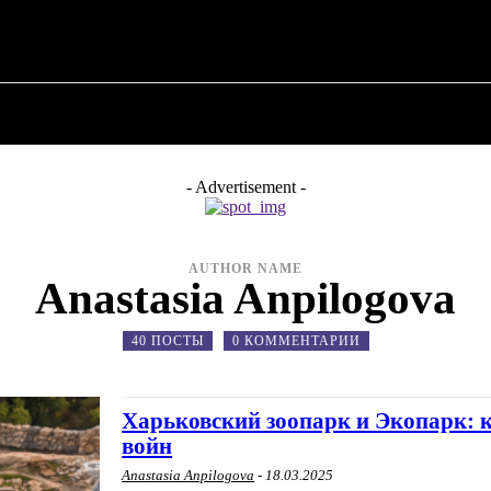
✗
О ПОЛИТИКЕ
О МЭРЕ
ВОЕННАЯ ИСТОР
- Advertisement -
AUTHOR NAME
Anastasia Anpilogova
40 ПОСТЫ
0 КОММЕНТАРИИ
Харьковский зоопарк и Экопарк: 
войн
Anastasia Anpilogova
-
18.03.2025