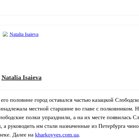
Natalia Isaieva
 его половине город оставался частью казацкой Слободс
ринадлежала местной старшине во главе с полковником. Н
 слободские полки упразднили, а на их месте появилась С
, а руководить им стали назначенные из Петербурга чино
веке. Далее на
kharkovyes.com.ua
.