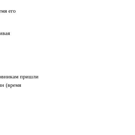
емя его
ивая
ковникам пришли
ин (время