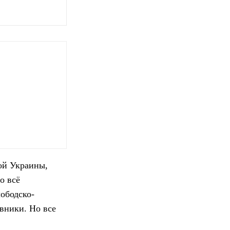
кой Украины,
о всё
лободско-
вники. Но все