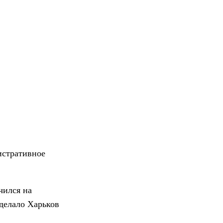
истративное
чился на
сделало Харьков