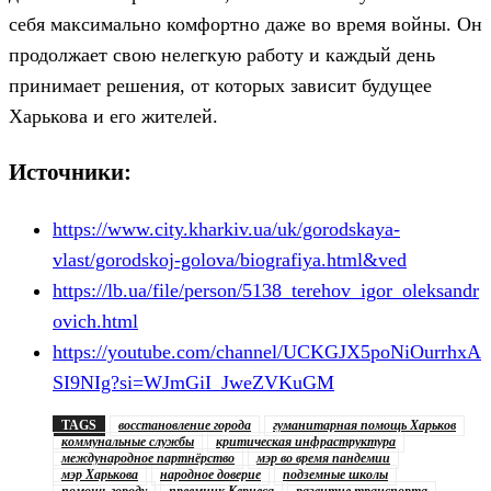
себя максимально комфортно даже во время войны. Он
продолжает свою нелегкую работу и каждый день
принимает решения, от которых зависит будущее
Харькова и его жителей.
Источники:
https://www.city.kharkiv.ua/uk/gorodskaya-
vlast/gorodskoj-golova/biografiya.html&ved
https://lb.ua/file/person/5138_terehov_igor_oleksandr
ovich.html
https://youtube.com/channel/UCKGJX5poNiOurrhxA
SI9NIg?si=WJmGiI_JweZVKuGM
TAGS
восстановление города
гуманитарная помощь Харьков
коммунальные службы
критическая инфраструктура
международное партнёрство
мэр во время пандемии
мэр Харькова
народное доверие
подземные школы
помощь городу
преемник Кернеса
развитие транспорта