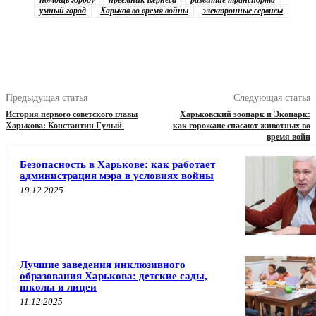
умный город
Харьков во время войны
электронные сервисы
Предыдущая статья
Следующая статья
История первого советского главы
Харьковский зоопарк и Экопарк:
Харькова: Константин Гулый
как горожане спасают животных во
время войн
Безопасность в Харькове: как работает
администрация мэра в условиях войны
19.12.2025
Лучшие заведения инклюзивного
образования Харькова: детские сады,
школы и лицеи
11.12.2025