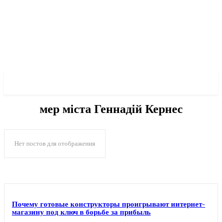
✓ KHARKOV ✗
мер міста Геннадій Кернес
Нет постов для отображения
Почему готовые конструкторы проигрывают интернет-
магазину под ключ в борьбе за прибыль