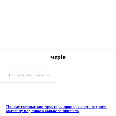
✓ KHARKOV ✗
мерія
Нет постов для отображения
Почему готовые конструкторы проигрывают интернет-
магазину под ключ в борьбе за прибыль