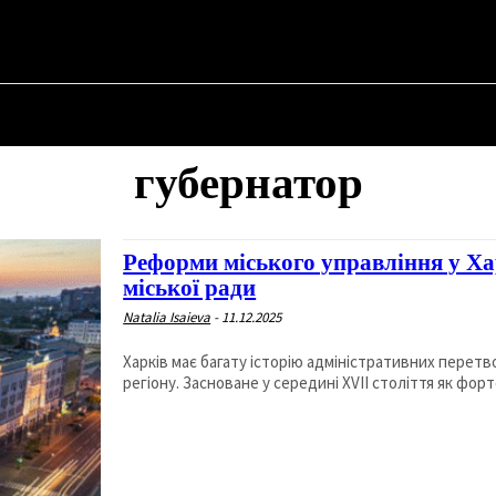
✗
НА
ПРО ПОЛІТИКУ
ПРО МЕРА
ВОЄННА ІСТОРІЯ
губернатор
Реформи міського управління у Ха
міської ради
Natalia Isaieva
-
11.12.2025
Харків має багату історію адміністративних перетв
регіону. Засноване у середині XVII століття як форте