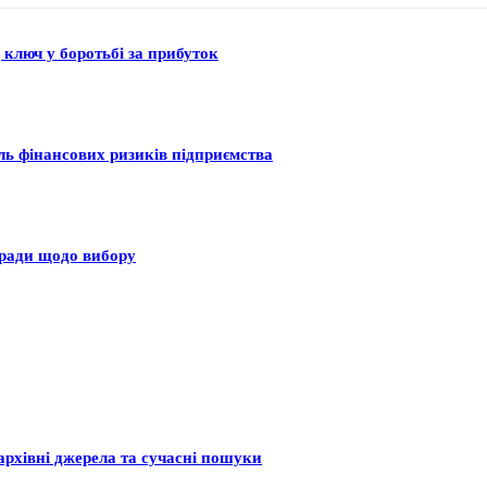
 ключ у боротьбі за прибуток
оль фінансових ризиків підприємства
оради щодо вибору
архівні джерела та сучасні пошуки