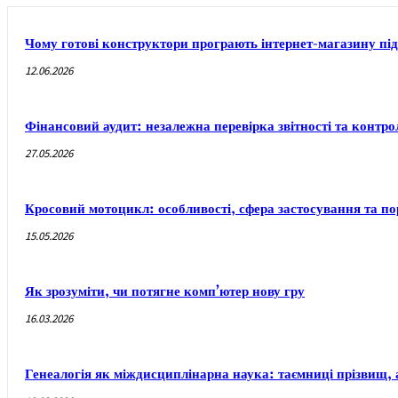
Чому готові конструктори програють інтернет-магазину під
12.06.2026
Фінансовий аудит: незалежна перевірка звітності та контр
27.05.2026
Кросовий мотоцикл: особливості, сфера застосування та п
15.05.2026
Як зрозуміти, чи потягне комп’ютер нову гру
16.03.2026
Генеалогія як міждисциплінарна наука: таємниці прізвищ, 