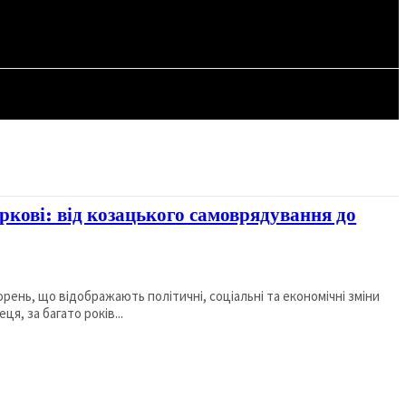
СТАТТІ
ркові: від козацького самоврядування до
орень, що відображають політичні, соціальні та економічні зміни
ця, за багато років...