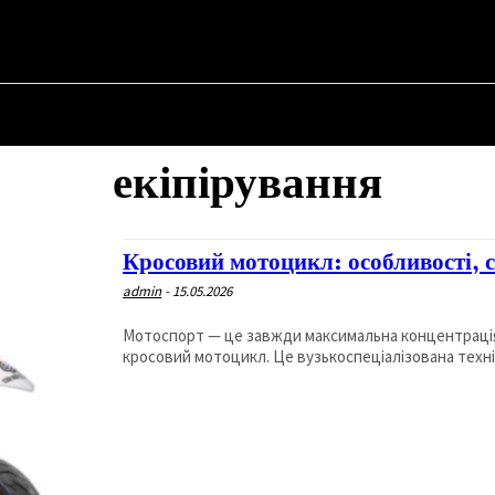
✗
НА
ПРО ПОЛІТИКУ
ПРО МЕРА
ВОЄННА ІСТОРІЯ
екіпірування
Кросовий мотоцикл: особливості, 
admin
-
15.05.2026
Мотоспорт — це завжди максимальна концентрація т
кросовий мотоцикл. Це вузькоспеціалізована технік