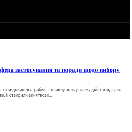
СТАТТІ
сфера застосування та поради щодо вибору
а видовищні стрибки. І головну роль у цьому дійстві відіграє
а. Її створили винятково...