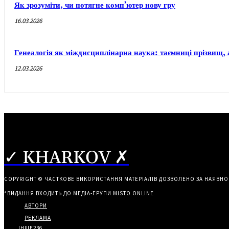
Як зрозуміти, чи потягне комп’ютер нову гру
16.03.2026
Генеалогія як міждисциплінарна наука: таємниці прізвищ, 
12.03.2026
✓ KHARKOV ✗
COPYRIGHT © ЧАСТКОВЕ ВИКОРИСТАННЯ МАТЕРІАЛІВ ДОЗВОЛЕНО ЗА НАЯВНО
*ВИДАННЯ ВХОДИТЬ ДО МЕДІА-ГРУПИ
MISTO ONLINE
АВТОРИ
РЕКЛАМА
ІНШЕ
236