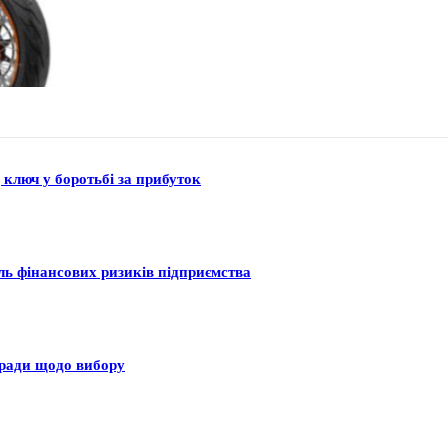
 ключ у боротьбі за прибуток
оль фінансових ризиків підприємства
оради щодо вибору