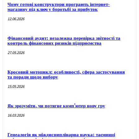
Чому готові конструктори програють інтернет-
магазину під ключ у боротьбі за прибуток
12.06.2026
Фінансовий аудит: незалежна перевірка звітності та
контроль фінансових ризиків підприємства
27.05.2026
Кросовий мотоцикл: особливості, сфера застосування
та поради щодо вибору
15.05.2026
Як зрозуміти, чи потягне комп’ютер нову гру
16.03.2026
Генеалогія як міждисциплінарна наука: таємниці