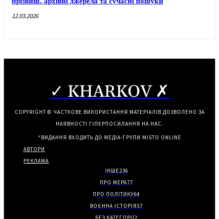
прізвищ, архівні джерела та сучасні пошуки
12.03.2026
✓ KHARKOV ✗
COPYRIGHT © ЧАСТКОВЕ ВИКОРИСТАННЯ МАТЕРІАЛІВ ДОЗВОЛЕНО ЗА
НАЯВНОСТІ ГІПЕРПОСИЛАННЯ НА НАС.
*ВИДАННЯ ВХОДИТЬ ДО МЕДІА-ГРУПИ
MISTO ONLINE
АВТОРИ
РЕКЛАМА
ІНШЕ
236
ПРО МЕРА
77
ПРО ПОЛІТИКУ
64
ВОЄННА ІСТОРІЯ
57
БЕЗ КАТЕГОРІЇ
2