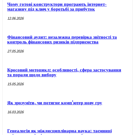
Чому готові конструктори програють інтернет-
магазину під ключ у боротьбі за прибуток
12.06.2026
Фінансовий аудит: незалежна перевірка звітності та
контроль фінансових ризиків підприємства
27.05.2026
Кросовий мотоцикл: особливості, сфера застосування
та поради щодо вибору
15.05.2026
Як зрозуміти, чи потягне комп’ютер нову гру
16.03.2026
Генеалогія як міждисциплінарна наука: таємниці