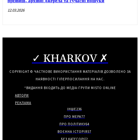
прізвищ, архівні джерела та сучасні пошуки
12.03.2026
✓ KHARKOV ✗
COPYRIGHT © ЧАСТКОВЕ ВИКОРИСТАННЯ МАТЕРІАЛІВ ДОЗВОЛЕНО ЗА
НАЯВНОСТІ ГІПЕРПОСИЛАННЯ НА НАС.
*ВИДАННЯ ВХОДИТЬ ДО МЕДІА-ГРУПИ
MISTO ONLINE
АВТОРИ
РЕКЛАМА
ІНШЕ
236
ПРО МЕРА
77
ПРО ПОЛІТИКУ
64
ВОЄННА ІСТОРІЯ
57
БЕЗ КАТЕГОРІЇ
2