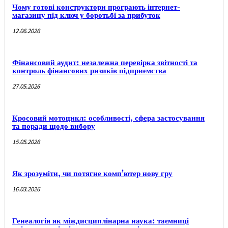
Чому готові конструктори програють інтернет-
магазину під ключ у боротьбі за прибуток
12.06.2026
Фінансовий аудит: незалежна перевірка звітності та
контроль фінансових ризиків підприємства
27.05.2026
Кросовий мотоцикл: особливості, сфера застосування
та поради щодо вибору
15.05.2026
Як зрозуміти, чи потягне комп’ютер нову гру
16.03.2026
Генеалогія як міждисциплінарна наука: таємниці