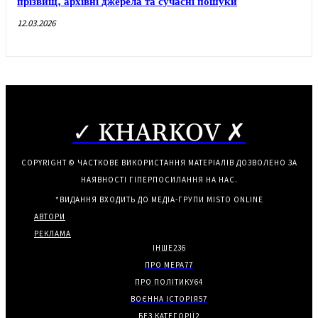
прізвищ, архівні джерела та сучасні пошуки
12.03.2026
✓ KHARKOV ✗
COPYRIGHT © ЧАСТКОВЕ ВИКОРИСТАННЯ МАТЕРІАЛІВ ДОЗВОЛЕНО ЗА
НАЯВНОСТІ ГІПЕРПОСИЛАННЯ НА НАС.
*ВИДАННЯ ВХОДИТЬ ДО МЕДІА-ГРУПИ
MISTO ONLINE
АВТОРИ
РЕКЛАМА
ІНШЕ
236
ПРО МЕРА
77
ПРО ПОЛІТИКУ
64
ВОЄННА ІСТОРІЯ
57
БЕЗ КАТЕГОРІЇ
2