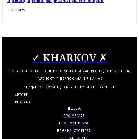
прізвищ, архівні джерела та сучасні пошуки
12.03.2026
✓ KHARKOV ✗
COPYRIGHT © ЧАСТКОВЕ ВИКОРИСТАННЯ МАТЕРІАЛІВ ДОЗВОЛЕНО ЗА
НАЯВНОСТІ ГІПЕРПОСИЛАННЯ НА НАС.
*ВИДАННЯ ВХОДИТЬ ДО МЕДІА-ГРУПИ
MISTO ONLINE
АВТОРИ
РЕКЛАМА
ІНШЕ
236
ПРО МЕРА
77
ПРО ПОЛІТИКУ
64
ВОЄННА ІСТОРІЯ
57
БЕЗ КАТЕГОРІЇ
2