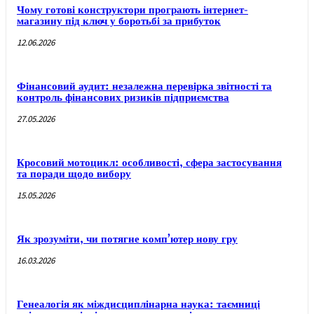
Чому готові конструктори програють інтернет-
магазину під ключ у боротьбі за прибуток
12.06.2026
Фінансовий аудит: незалежна перевірка звітності та
контроль фінансових ризиків підприємства
27.05.2026
Кросовий мотоцикл: особливості, сфера застосування
та поради щодо вибору
15.05.2026
Як зрозуміти, чи потягне комп’ютер нову гру
16.03.2026
Генеалогія як міждисциплінарна наука: таємниці