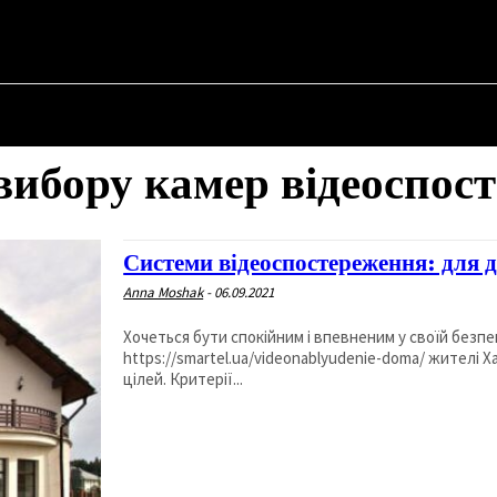
✗
НА
ПРО ПОЛІТИКУ
ПРО МЕРА
ВОЄННА ІСТОРІЯ
 вибору камер відеоспос
Системи відеоспостереження: для д
Anna Moshak
-
06.09.2021
Хочеться бути спокійним і впевненим у своїй безпец
https://smartel.ua/videonablyudenie-doma/ жителі 
цілей. Критерії...