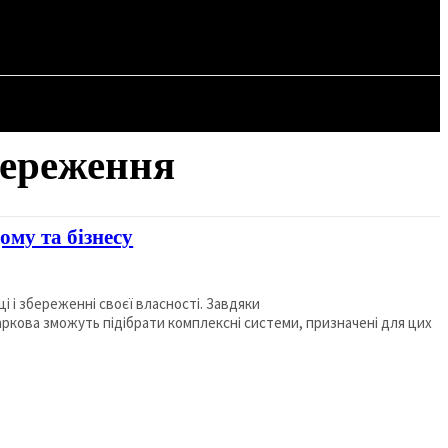
СТАТТІ
тереження
ому та бізнесу
і і збереженні своєї власності. Завдяки
Харкова зможуть підібрати комплексні системи, призначені для цих