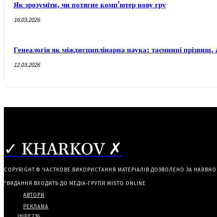
Як зрозуміти, чи потягне комп’ютер нову гру
16.03.2026
Генеалогія як міждисциплінарна наука: таємниці прізвищ, 
12.03.2026
✓ KHARKOV ✗
COPYRIGHT © ЧАСТКОВЕ ВИКОРИСТАННЯ МАТЕРІАЛІВ ДОЗВОЛЕНО ЗА НАЯВНО
*ВИДАННЯ ВХОДИТЬ ДО МЕДІА-ГРУПИ
MISTO ONLINE
АВТОРИ
РЕКЛАМА
ІНШЕ
236