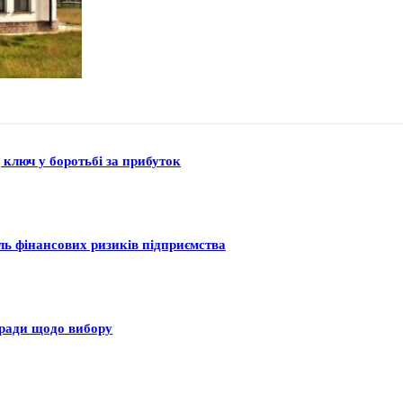
 ключ у боротьбі за прибуток
оль фінансових ризиків підприємства
оради щодо вибору