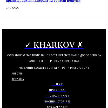
прізвищ, архівні джерела та сучасні пошуки
12.03.2026
✓ KHARKOV ✗
COPYRIGHT © ЧАСТКОВЕ ВИКОРИСТАННЯ МАТЕРІАЛІВ ДОЗВОЛЕНО ЗА
НАЯВНОСТІ ГІПЕРПОСИЛАННЯ НА НАС.
*ВИДАННЯ ВХОДИТЬ ДО МЕДІА-ГРУПИ
MISTO ONLINE
АВТОРИ
РЕКЛАМА
ІНШЕ
236
ПРО МЕРА
77
ПРО ПОЛІТИКУ
64
ВОЄННА ІСТОРІЯ
57
БЕЗ КАТЕГОРІЇ
2