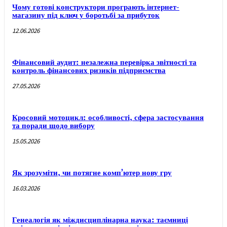
Чому готові конструктори програють інтернет-
магазину під ключ у боротьбі за прибуток
12.06.2026
Фінансовий аудит: незалежна перевірка звітності та
контроль фінансових ризиків підприємства
27.05.2026
Кросовий мотоцикл: особливості, сфера застосування
та поради щодо вибору
15.05.2026
Як зрозуміти, чи потягне комп’ютер нову гру
16.03.2026
Генеалогія як міждисциплінарна наука: таємниці