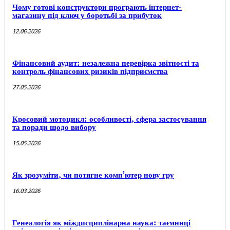
Чому готові конструктори програють інтернет-
магазину під ключ у боротьбі за прибуток
12.06.2026
Фінансовий аудит: незалежна перевірка звітності та
контроль фінансових ризиків підприємства
27.05.2026
Кросовий мотоцикл: особливості, сфера застосування
та поради щодо вибору
15.05.2026
Як зрозуміти, чи потягне комп’ютер нову гру
16.03.2026
Генеалогія як міждисциплінарна наука: таємниці