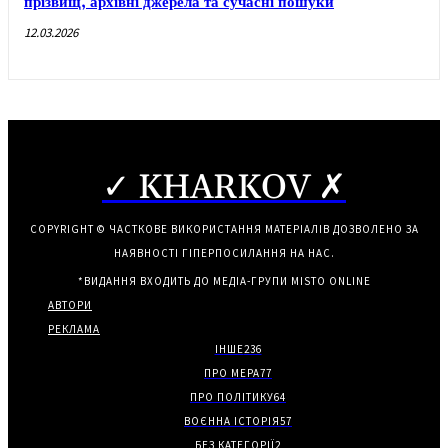
прізвищ, архівні джерела та сучасні пошуки
12.03.2026
✓ KHARKOV ✗
COPYRIGHT © ЧАСТКОВЕ ВИКОРИСТАННЯ МАТЕРІАЛІВ ДОЗВОЛЕНО ЗА
НАЯВНОСТІ ГІПЕРПОСИЛАННЯ НА НАС.
*ВИДАННЯ ВХОДИТЬ ДО МЕДІА-ГРУПИ
MISTO ONLINE
АВТОРИ
РЕКЛАМА
ІНШЕ
236
ПРО МЕРА
77
ПРО ПОЛІТИКУ
64
ВОЄННА ІСТОРІЯ
57
БЕЗ КАТЕГОРІЇ
2