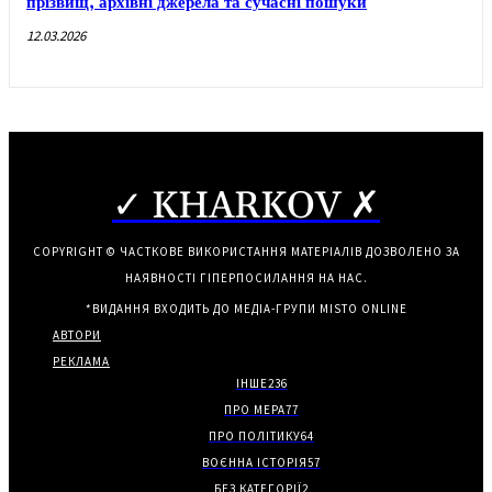
прізвищ, архівні джерела та сучасні пошуки
12.03.2026
✓ KHARKOV ✗
COPYRIGHT © ЧАСТКОВЕ ВИКОРИСТАННЯ МАТЕРІАЛІВ ДОЗВОЛЕНО ЗА
НАЯВНОСТІ ГІПЕРПОСИЛАННЯ НА НАС.
*ВИДАННЯ ВХОДИТЬ ДО МЕДІА-ГРУПИ
MISTO ONLINE
АВТОРИ
РЕКЛАМА
ІНШЕ
236
ПРО МЕРА
77
ПРО ПОЛІТИКУ
64
ВОЄННА ІСТОРІЯ
57
БЕЗ КАТЕГОРІЇ
2