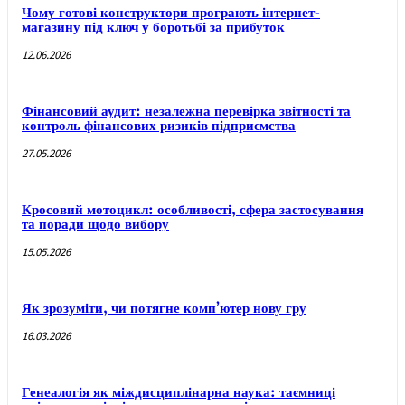
Чому готові конструктори програють інтернет-
магазину під ключ у боротьбі за прибуток
12.06.2026
Фінансовий аудит: незалежна перевірка звітності та
контроль фінансових ризиків підприємства
27.05.2026
Кросовий мотоцикл: особливості, сфера застосування
та поради щодо вибору
15.05.2026
Як зрозуміти, чи потягне комп’ютер нову гру
16.03.2026
Генеалогія як міждисциплінарна наука: таємниці