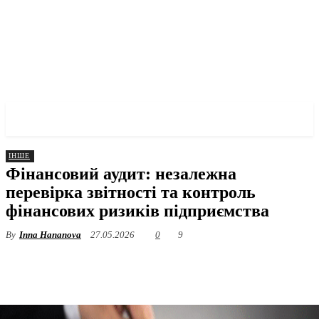
✓ KHARKOV ✗
ІНШЕ
Фінансовий аудит: незалежна
перевірка звітності та контроль
фінансових ризиків підприємства
By
Inna Hananova
27.05.2026
0
9