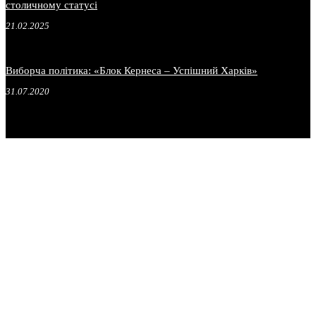
столичному статусі
21.02.2025
Виборча політика: «Блок Кернеса – Успішний Харків»
31.07.2020
.
.
.