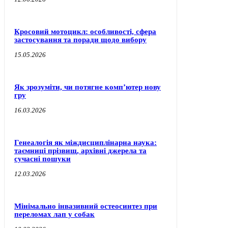
Кросовий мотоцикл: особливості, сфера
застосування та поради щодо вибору
15.05.2026
Як зрозуміти, чи потягне комп’ютер нову
гру
16.03.2026
Генеалогія як міждисциплінарна наука:
таємниці прізвищ, архівні джерела та
сучасні пошуки
12.03.2026
Мінімально інвазивний остеосинтез при
переломах лап у собак