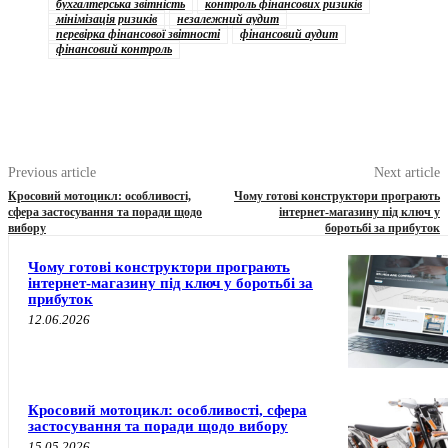
бухгалтерська звітність
контроль фінансових ризиків
мінімізація ризиків
незалежний аудит
перевірка фінансової звітності
фінансовий аудит
фінансовий контроль
Previous article
Next article
Кросовий мотоцикл: особливості,
Чому готові конструктори програють
сфера застосування та поради щодо
інтернет-магазину під ключ у
вибору
боротьбі за прибуток
Чому готові конструктори програють
інтернет-магазину під ключ у боротьбі за
прибуток
12.06.2026
Кросовий мотоцикл: особливості, сфера
застосування та поради щодо вибору
15.05.2026