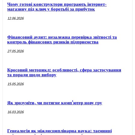
Чому готові конструктори програють інтернет-
магазину під ключ у боротьбі за прибуток
12.06.2026
Фінансовий аудит: незалежна перевірка звітності та
контроль фінансових ризиків підприємства
27.05.2026
Кросовий мотоцикл: особливості, сфера застосування
та поради щодо вибору
15.05.2026
Як зрозуміти, чи потягне комп’ютер нову гру
16.03.2026
Генеалогія як міждисциплінарна наука: таємниці