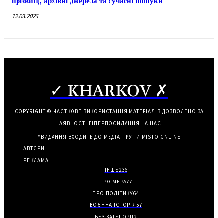
прізвищ, архівні джерела та сучасні пошуки
12.03.2026
✓ KHARKOV ✗
COPYRIGHT © ЧАСТКОВЕ ВИКОРИСТАННЯ МАТЕРІАЛІВ ДОЗВОЛЕНО ЗА
НАЯВНОСТІ ГІПЕРПОСИЛАННЯ НА НАС.
*ВИДАННЯ ВХОДИТЬ ДО МЕДІА-ГРУПИ
MISTO ONLINE
АВТОРИ
РЕКЛАМА
ІНШЕ
236
ПРО МЕРА
77
ПРО ПОЛІТИКУ
64
ВОЄННА ІСТОРІЯ
57
БЕЗ КАТЕГОРІЇ
2