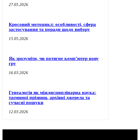
27.05.2026
Кросовий мотоцикл: особливості, сфера
застосування та поради щодо вибору
15.05.2026
Як зрозуміти, чи потягне комп’ютер нову
гру
16.03.2026
Генеалогія як міждисциплінарна наука:
таємниці прізвищ, архівні джерела та
сучасні пошуки
12.03.2026