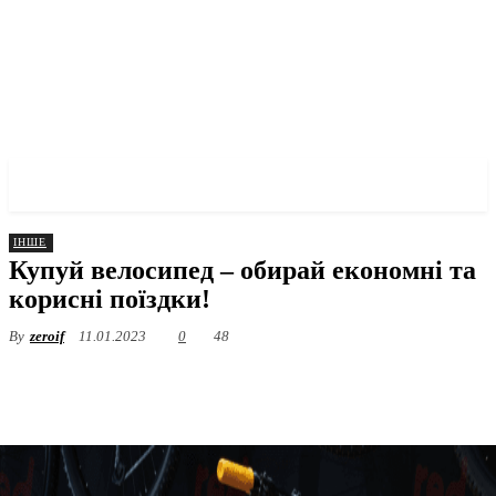
✓ KHARKOV ✗
ІНШЕ
Купуй велосипед – обирай економні та
корисні поїздки!
By
zeroif
11.01.2023
0
48