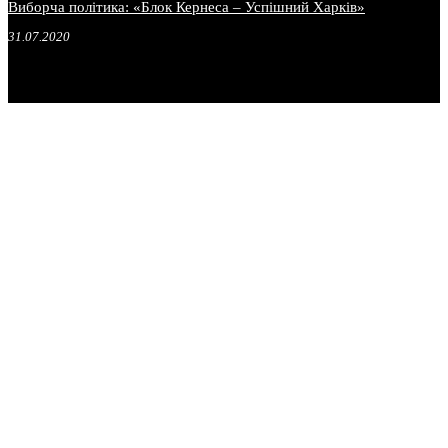
Виборча політика: «Блок Кернеса – Успішний Харків»
31.07.2020
.
.
.