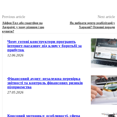
Previous article
Next article
Айфон Епл або смартфон на
Як вибрати центр реабілітації у
Андроїді: у чому різниця і що
Харкові? Основні поради
купити?
Чому готові конструктори програють
інтернет-магазину під ключ у боротьбі за
прибуток
12.06.2026
Фінансовий аудит: незалежна перевірка
звітності та контроль фінансових ризиків
підприємства
27.05.2026
Кросовий мотоцикл: особливості, сфера