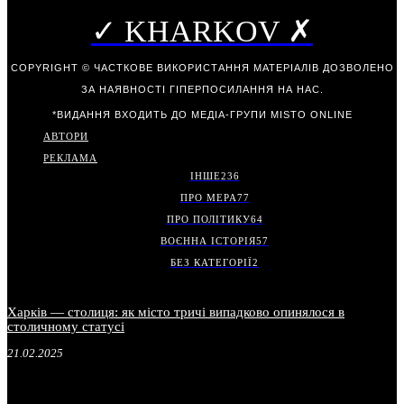
✓ KHARKOV ✗
COPYRIGHT © ЧАСТКОВЕ ВИКОРИСТАННЯ МАТЕРІАЛІВ ДОЗВОЛЕНО
ЗА НАЯВНОСТІ ГІПЕРПОСИЛАННЯ НА НАС.
*ВИДАННЯ ВХОДИТЬ ДО МЕДІА-ГРУПИ
MISTO ONLINE
АВТОРИ
РЕКЛАМА
ІНШЕ
236
ПРО МЕРА
77
ПРО ПОЛІТИКУ
64
ВОЄННА ІСТОРІЯ
57
БЕЗ КАТЕГОРІЇ
2
Харків — столиця: як місто тричі випадково опинялося в
столичному статусі
21.02.2025