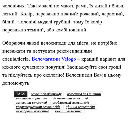
чоловічих. Такі моделі не мають рами, їх дизайн більш
легкий. Колір, переважно ніжний: рожевий, червоний,
білий. Чоловічі моделі грубіші, тому їх колір
переважно темний, або комбінований.
Обираючи якісні велосипеди для міста, не потрібно
зневажати та нехтувати рекомендаціями
спеціалістів.
Веломагазин Velogo
– кращий варіант для
кожного сучасного покупця! Заощаджуйте свої гроші
та піклуйтесь про екологію! Велосипеди Вам в цьому
допоможуть!
TAGS
велосипед від бренду
велосипед для дитини
велотранспорт ціна
де замовити велосипед
замовити велосипед
особливості велосипедів
характеристики велосипедів
ціни на велосипеди
як вибрати велосипед
якісний велосипед