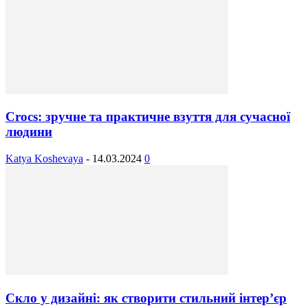
Crocs: зручне та практичне взуття для сучасної
людини
Katya Koshevaya
-
14.03.2024
0
Скло у дизайні: як створити стильний інтер’єр