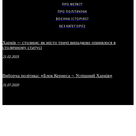
ПРО МЕРА
77
ПРО ПОЛІТИКУ
64
ВОЄННА ІСТОРІЯ
57
БЕЗ КАТЕГОРІЇ
2
Харків — столиця: як місто тричі випадково опинялося в
столичному статусі
21.02.2025
Виборча політика: «Блок Кернеса – Успішний Харків»
31.07.2020
.
.
.