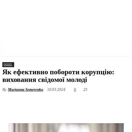
✓ KHARKOV ✗
ІНШЕ
Як ефективно побороти корупцію:
виховання свідомої молоді
By
Marianna Semerenko
10.03.2024
0
25