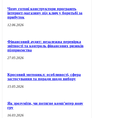
Чому готові конструктори програють
інтернет-магазину під ключ у боротьбі за
прибуток
12.06.2026
Фінансовий аудит: незалежна перевірка
звітності та контроль фінансових ризиків
підприємства
27.05.2026
Кросовий мотоцикл: особливості, сфера
застосування та поради щодо вибору
15.05.2026
Як зрозуміти, чи потягне комп’ютер нову
гру
16.03.2026