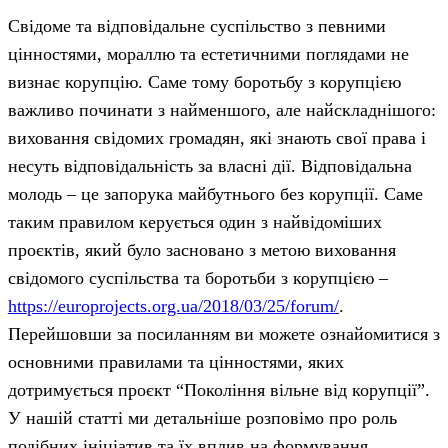
Свідоме та відповідальне суспільство з певними
цінностями, мораллю та естетичними поглядами не
визнає корупцію. Саме тому боротьбу з корупцією
важливо починати з найменшого, але найскладнішого:
виховання свідомих громадян, які знають свої права і
несуть відповідальність за власні дії. Відповідальна
молодь – це запорука майбутнього без корупції. Саме
таким правилом керується один з найвідоміших
проєктів, який було засновано з метою виховання
свідомого суспільства та боротьби з корупцією –
https://europrojects.org.ua/2018/03/25/forum/
.
Перейшовши за посиланням ви можете ознайомитися з
основними правилами та цінностями, яких
дотримується проєкт “Покоління вільне від корупції”.
У нашій статті ми детальніше розповімо про роль
подібних ініціатив та їх вплив на формування