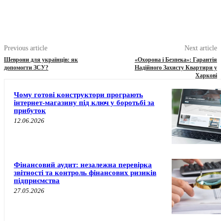
Previous article
Next article
Шеврони для українців: як
«Охорона і Безпека»: Гарантія
допомогти ЗСУ?
Надійного Захисту Квартири у
Харкові
Чому готові конструктори програють
інтернет-магазину під ключ у боротьбі за
прибуток
12.06.2026
Фінансовий аудит: незалежна перевірка
звітності та контроль фінансових ризиків
підприємства
27.05.2026