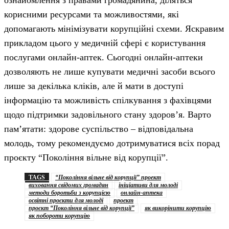
корисними ресурсами та можливостями, які
допомагають мінімізувати корупційні схеми. Яскравим
прикладом цього у медичній сфері є користування
послугами онлайн-аптек. Сьогодні онлайн-аптеки
дозволяють не лише купувати медичні засоби всього
лише за декілька кліків, але й мати в доступі
інформацію та можливість спілкування з фахівцями
щодо підтримки задовільного стану здоров’я. Варто
пам’ятати: здорове суспільство – відповідальна
молодь, тому рекомендуємо дотримуватися всіх порад
проєкту “Покоління вільне від корупції”.
TAGS
“Покоління вільне від корупції” проект
виховання свідомих громадян
ініціативи для молоді
методи боротьби з корупцією
онлайн-аптека
освітні проєкти для молоді
проект
проєкт “Покоління вільне від корупції”
як викорінити корупцію
як побороти корупцію