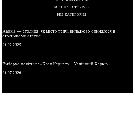
ПРО ПОЛІТИКУ
64
ВОЄННА ІСТОРІЯ
57
БЕЗ КАТЕГОРІЇ
2
Харків — столиця: як місто тричі випадково опинялося в
столичному статусі
21.02.2025
Виборча політика: «Блок Кернеса – Успішний Харків»
31.07.2020
.
.
.