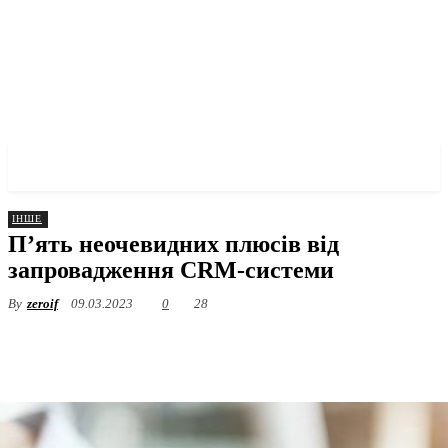
✓ KHARKOV ✗
ІНШЕ
П’ять неочевидних плюсів від
запровадження CRM-системи
By
zeroif
09.03.2023
0
28