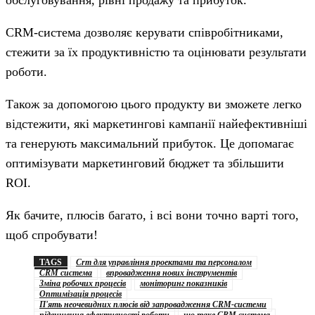
CRM-система дозволяє керувати співробітниками,
стежити за їх продуктивністю та оцінювати результати
роботи.
Також за допомогою цього продукту ви зможете легко
відстежити, які маркетингові кампанії найефективніші
та генерують максимальний прибуток. Це допомагає
оптимізувати маркетинговий бюджет та збільшити
ROI.
Як бачите, плюсів багато, і всі вони точно варті того,
щоб спробувати!
TAGS
Crm для управління проектами та персоналом
CRM система
впровадження нових інструментів
Зміна робочих процесів
моніторинг показників
Оптимізація процесів
П'ять неочевидних плюсів від запровадження CRM-системи
підвищення ефективності роботи
що таке CRM система