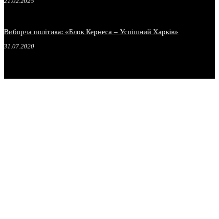
21.02.2025
Виборча політика: «Блок Кернеса – Успішний Харків»
31.07.2020
.
.
.