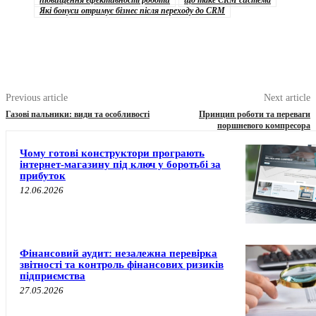
Які бонуси отримує бізнес після переходу до CRM
Previous article
Next article
Газові пальники: види та особливості
Принцип роботи та переваги
поршневого компресора
Чому готові конструктори програють
інтернет-магазину під ключ у боротьбі за
прибуток
12.06.2026
Фінансовий аудит: незалежна перевірка
звітності та контроль фінансових ризиків
підприємства
27.05.2026