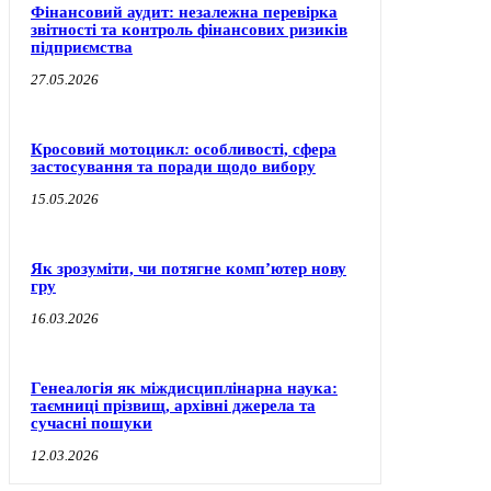
Фінансовий аудит: незалежна перевірка
звітності та контроль фінансових ризиків
підприємства
27.05.2026
Кросовий мотоцикл: особливості, сфера
застосування та поради щодо вибору
15.05.2026
Як зрозуміти, чи потягне комп’ютер нову
гру
16.03.2026
Генеалогія як міждисциплінарна наука:
таємниці прізвищ, архівні джерела та
сучасні пошуки
12.03.2026