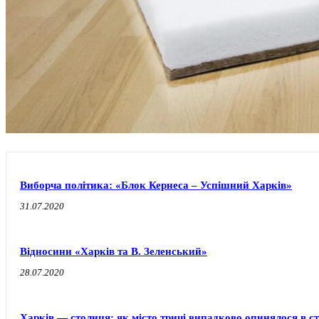
Виборча політика: «Блок Кернеса – Успішний Харків»
31.07.2020
Відносини «Харків та В. Зеленський»
28.07.2020
Харків — столиця: як місто тричі випадково опинялося в с