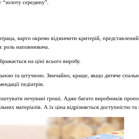
у “золоту середину”.
траца, варто окремо відзначити критерій, представлений
рає роль наповнювача.
бражається на ціні всього виробу.
льною та штучною. Звичайно, краще, якщо дитяче спальне
мендації педіатрів.
 коштувати нечувані гроші. Адже багато виробників проп
ьних матеріалів. А їх ціна відрізняється доступністю та