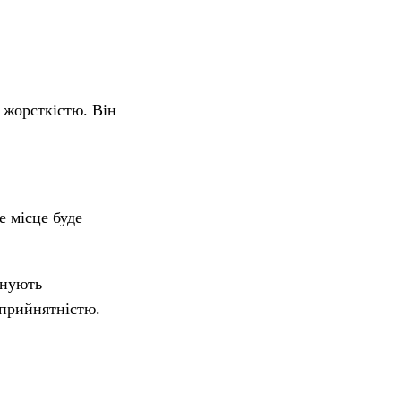
 жорсткістю. Він
 місце буде
онують
 прийнятністю.