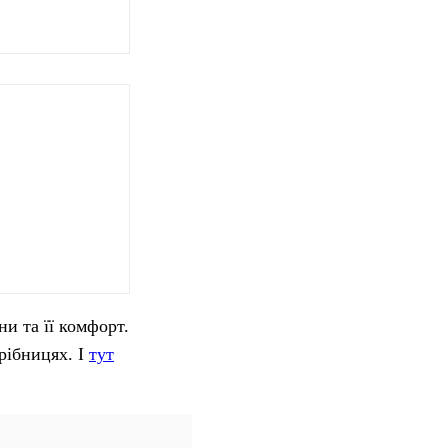
и та її комфорт.
дрібницях. І
тут