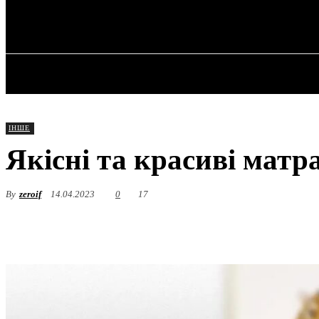
✓ KHARKOV 
Субота, 8 Серпня, 2026
ГОЛОВНА
ІНШЕ
Якісні та красиві матр
By
zeroif
14.04.2023
0
17