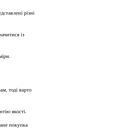
дставлені різні
начитися із
міри.
м, тоді варто
нтію якості.
тане покупка