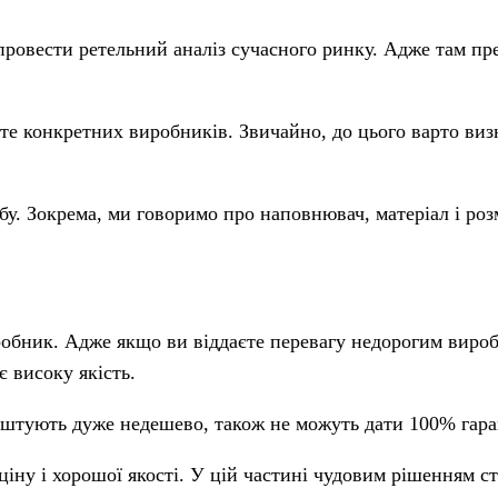
провести ретельний аналіз сучасного ринку. Адже там пре
ете конкретних виробників. Звичайно, до цього варто виз
обу. Зокрема, ми говоримо про наповнювач, матеріал і роз
бник. Адже якщо ви віддаєте перевагу недорогим вироба
 високу якість.
коштують дуже недешево, також не можуть дати 100% гара
іну і хорошої якості. У цій частині чудовим рішенням с