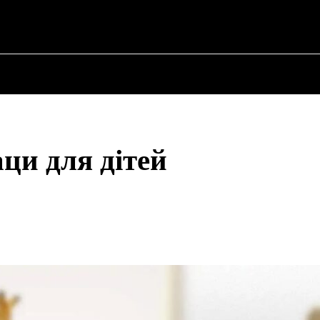
✗
ПРО ПОЛІТИКУ
ПРО МЕРА
ВОЄННА ІСТО
аци для дітей
Share