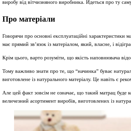
виробу від вітчизняного виробника. Йдеться про ту сам
Про матеріали
Говорячи про основні експлуатаційні характеристики ма
має прямий зв’язок із матеріалом, який, власне, і відіг
Крім цього, варто розуміти, що якість наповнювача відо
Тому важливо знати про те, що “начинка” буває натура
виготовлене із натурального матеріалу. Це навіть є реко
Але цей факт зовсім не означає, що такий матрац буде
величезний асортимент виробів, виготовлених із натурал