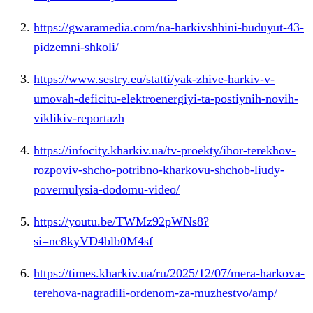
https://gwaramedia.com/na-harkivshhini-buduyut-43-
pidzemni-shkoli/
https://www.sestry.eu/statti/yak-zhive-harkiv-v-
umovah-deficitu-elektroenergiyi-ta-postiynih-novih-
viklikiv-reportazh
https://infocity.kharkiv.ua/tv-proekty/ihor-terekhov-
rozpoviv-shcho-potribno-kharkovu-shchob-liudy-
povernulysia-dodomu-video/
https://youtu.be/TWMz92pWNs8?
si=nc8kyVD4blb0M4sf
https://times.kharkiv.ua/ru/2025/12/07/mera-harkova-
terehova-nagradili-ordenom-za-muzhestvo/amp/