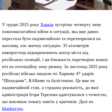
У грудні 2025 року
Харків
зустрічає четверту зиму
повномасштабної війни в ситуації, яка вже давно
перестала бути надзвичайною та перетворилася на
жахливу, але звичну ситуацію. 35 кілометрів
навпростець відокремлюють центр міста від
російських позицій, і ця близькість перетворює кожну
ніч на потенційну зону ризику. За листопад 2025 року
російські війська завдали по Харкову 47 ударів
“Шахедами”, КАБами та балістикою. Це вже не
надзвичайний стан, а страшна реальність, до якої
адміністрація Ігоря Терехова адаптувалася з точністю,
що викликає повагу навіть у критиків. Далі на
kharkovyes
.