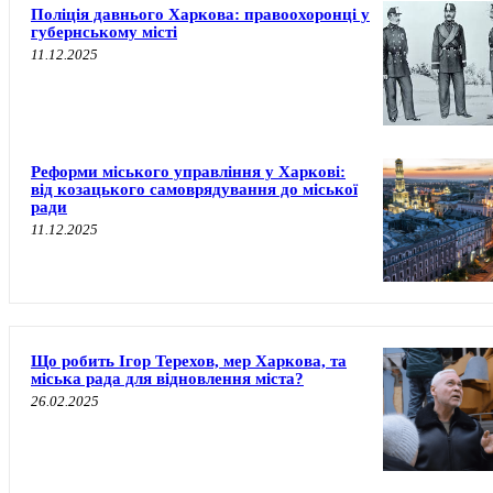
Поліція давнього Харкова: правоохоронці у
губернському місті
11.12.2025
Реформи міського управління у Харкові:
від козацького самоврядування до міської
ради
11.12.2025
Що робить Ігор Терехов, мер Харкова, та
міська рада для відновлення міста?
26.02.2025