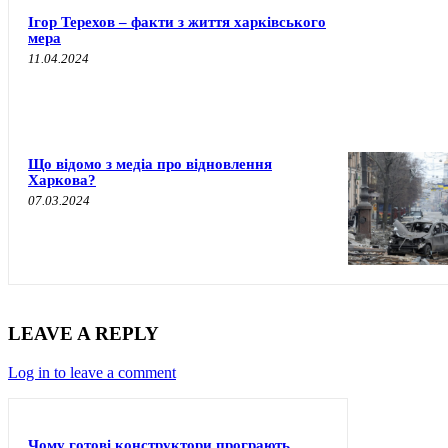
Ігор Терехов – факти з життя харківського
мера
11.04.2024
Що відомо з медіа про відновлення
Харкова?
07.03.2024
LEAVE A REPLY
Log in to leave a comment
Чому готові конструктори програють