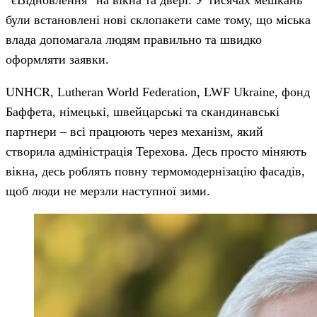
“єВідновлення” на вікна та двері. У тисячах мешкань
були встановлені нові склопакети саме тому, що міська
влада допомагала людям правильно та швидко
оформляти заявки.
UNHCR, Lutheran World Federation, LWF Ukraine, фонд
Баффета, німецькі, швейцарські та скандинавські
партнери – всі працюють через механізм, який
створила адміністрація Терехова. Десь просто міняють
вікна, десь роблять повну термомодернізацію фасадів,
щоб люди не мерзли наступної зими.