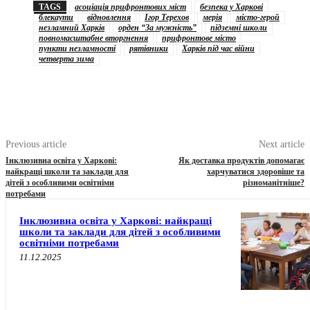
TAGS
асоціація прифронтових міст
безпека у Харкові
блекаути
відновлення
Ігор Терехов
мерія
місто-герой
незламний Харків
орден “За мужність”
підземні школи
повномасштабне вторгнення
прифронтове місто
пункти незламності
рятівники
Харків під час війни
четверта зима
Previous article
Next article
Інклюзивна освіта у Харкові:
Як доставка продуктів допомагає
найкращі школи та заклади для
харчуватися здоровіше та
дітей з особливими освітніми
різноманітніше?
потребами
Інклюзивна освіта у Харкові: найкращі
школи та заклади для дітей з особливими
освітніми потребами
11.12.2025