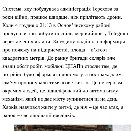
Система, яку побудувала адміністрація Терехова за
роки війни, працює швидше, ніж прилітають дрони.
Коли 4 грудня о 21:13 в Основ’янському районі
пролунали три вибухи поспіль, мер вийшов у Telegram
через лічені хвилини. За годину надійшла інформація
про пожежу на підприємстві, площа – п’ятсот
квадратних метрів. До ранку бригади склярів вже
знали обсяг робіт, мобільні ЦНАПи стояли там, де
потрібно було оформляти допомогу, а постраждалим
сім’ям пропонували тимчасове житло. Це не героїзм
окремих людей, це відшліфований до автоматизму
механізм, який не дає місту зупинитися ні на день.
Харків навчився жити у ритмі, де ніч – це час атак, а
ранок – час ліквідації наслідків.