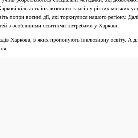
Харкові кількість інклюзивних класів у різних міських ус
іть попри воєнні дії, які торкнулися нашого регіону. Дал
тей з особливими освітніми потребами у Харкові.
дів Харкова, в яких пропонують інклюзивну освіту. А д
ння.