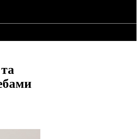
РІЯ
СТАТТІ
 та
ребами