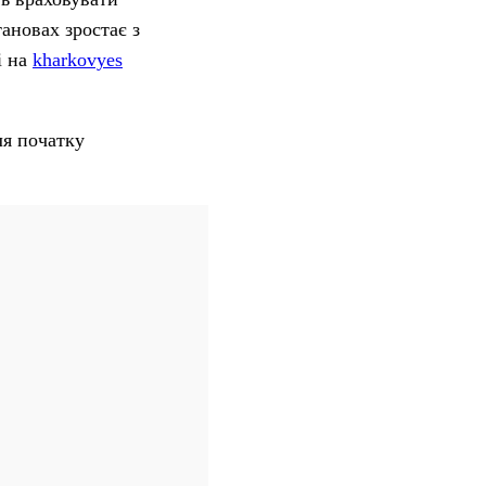
тановах зростає з
і на
kharkovyes
ля початку