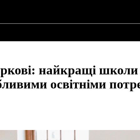
✗
ПРО ПОЛІТИКУ
ПРО МЕРА
ВОЄННА ІСТО
аркові: найкращі школи
обливими освітніми пот
Share