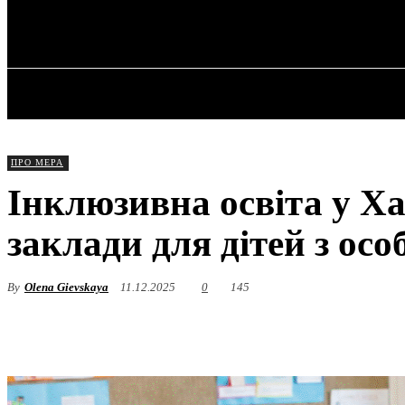
✓ KHARKOV 
П’ятниця, 7 Серпня, 2026
ГОЛОВНА
ПРО МЕРА
Інклюзивна освіта у Х
заклади для дітей з ос
By
Olena Gievskaya
11.12.2025
0
145