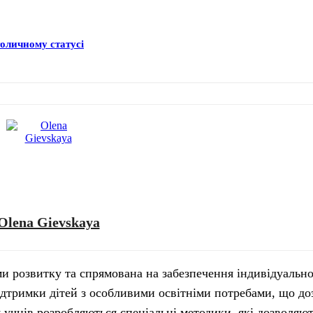
толичному статусі
Olena Gievskaya
ми розвитку та спрямована на забезпечення індивідуально
ідтримки дітей з особливими освітніми потребами, що до
 учнів розробляються спеціальні методики, які дозволяю