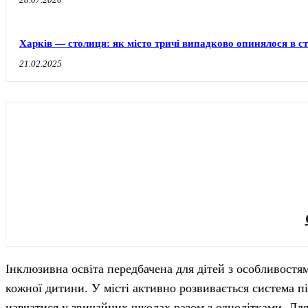
Харків — столиця: як місто тричі випадково опинялося в с
21.02.2025
Інклюзивна освіта передбачена для дітей з особливостя
кожної дитини. У місті активно розвивається система п
навчатися у звичайних школах разом з однолітками. Для