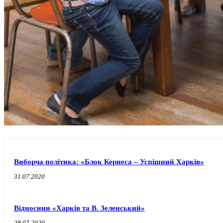
Виборча політика: «Блок Кернеса – Успішний Харків»
31.07.2020
Відносини «Харків та В. Зеленський»
28.07.2020