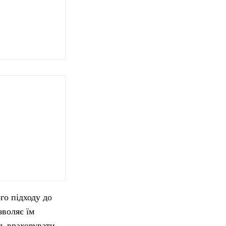
го підходу до
зволяє їм
ть враховувати