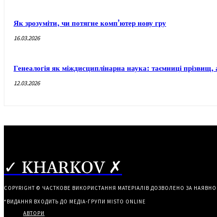
Як зрозуміти, чи потягне комп’ютер нову гру
16.03.2026
Генеалогія як міждисциплінарна наука: таємниці прізвищ, 
12.03.2026
✓ KHARKOV ✗
COPYRIGHT © ЧАСТКОВЕ ВИКОРИСТАННЯ МАТЕРІАЛІВ ДОЗВОЛЕНО ЗА НАЯВНО
*ВИДАННЯ ВХОДИТЬ ДО МЕДІА-ГРУПИ
MISTO ONLINE
АВТОРИ