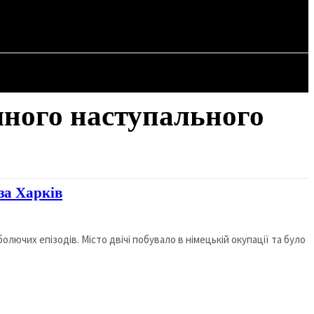
СТАТТІ
чного наступального
за Харків
 болючих епізодів. Місто двічі побувало в німецькій окупації та було