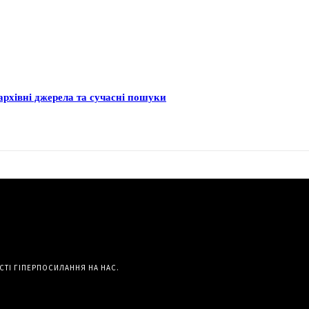
архівні джерела та сучасні пошуки
СТІ ГІПЕРПОСИЛАННЯ НА НАС.