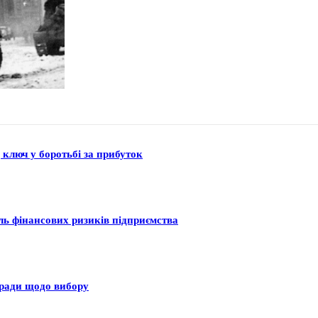
 ключ у боротьбі за прибуток
оль фінансових ризиків підприємства
оради щодо вибору