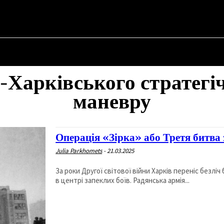
✗
НА
ПРО ПОЛІТИКУ
ПРО МЕРА
ВОЄННА ІСТОРІЯ
-Харківського стратегі
маневру
Операція «Зірка» або Третя битва 
Julia Parkhomets
-
21.03.2025
За роки Другої світової війни Харків переніс безліч
в центрі запеклих боїв. Радянська армія...