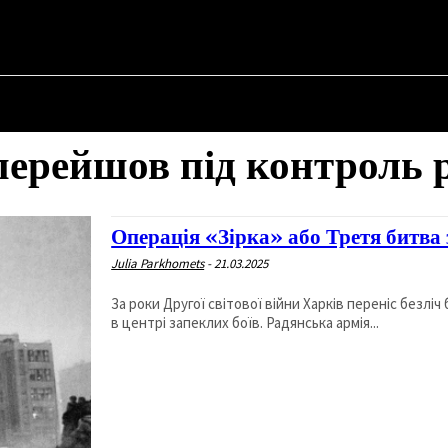
✗
НА
ПРО ПОЛІТИКУ
ПРО МЕРА
ВОЄННА ІСТОРІЯ
перейшов під контроль 
Операція «Зірка» або Третя битва 
Julia Parkhomets
-
21.03.2025
За роки Другої світової війни Харків переніс безліч
в центрі запеклих боїв. Радянська армія...