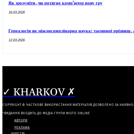
Як зрозуміти, чи потягне комп’ютер нову гру
16.03.2026
Генеалогія як міждисциплінарна наука: таємниці прізвищ, 
12.03.2026
✓ KHARKOV ✗
COPYRIGHT © ЧАСТКОВЕ ВИКОРИСТАННЯ МАТЕРІАЛІВ ДОЗВОЛЕНО ЗА НАЯВНО
*ВИДАННЯ ВХОДИТЬ ДО МЕДІА-ГРУПИ
MISTO ONLINE
АВТОРИ
РЕКЛАМА
ІНШЕ
236