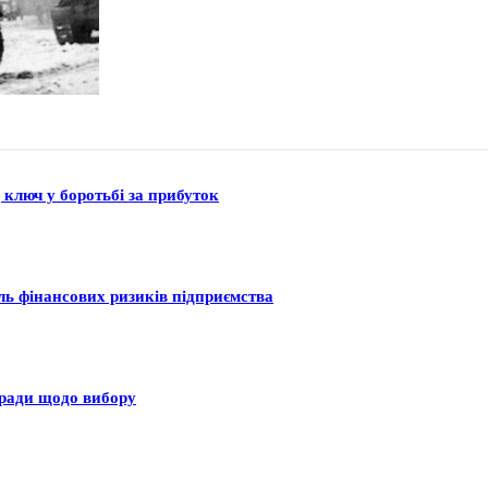
 ключ у боротьбі за прибуток
оль фінансових ризиків підприємства
оради щодо вибору