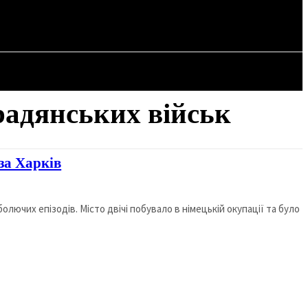
СТАТТІ
радянських військ
за Харків
 болючих епізодів. Місто двічі побувало в німецькій окупації та було