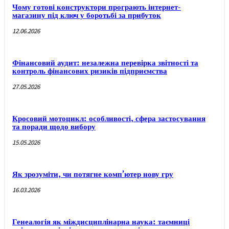
Чому готові конструктори програють інтернет-
магазину під ключ у боротьбі за прибуток
12.06.2026
Фінансовий аудит: незалежна перевірка звітності та
контроль фінансових ризиків підприємства
27.05.2026
Кросовий мотоцикл: особливості, сфера застосування
та поради щодо вибору
15.05.2026
Як зрозуміти, чи потягне комп’ютер нову гру
16.03.2026
Генеалогія як міждисциплінарна наука: таємниці