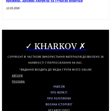
прізвищ, архівні джерела та сучасні пошуки
12.03.2026
✓ KHARKOV ✗
COPYRIGHT © ЧАСТКОВЕ ВИКОРИСТАННЯ МАТЕРІАЛІВ ДОЗВОЛЕНО ЗА
НАЯВНОСТІ ГІПЕРПОСИЛАННЯ НА НАС.
*ВИДАННЯ ВХОДИТЬ ДО МЕДІА-ГРУПИ
MISTO ONLINE
АВТОРИ
РЕКЛАМА
ІНШЕ
236
ПРО МЕРА
77
ПРО ПОЛІТИКУ
64
ВОЄННА ІСТОРІЯ
57
БЕЗ КАТЕГОРІЇ
2