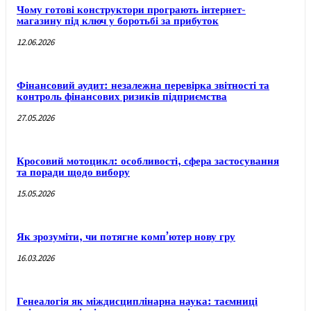
Чому готові конструктори програють інтернет-
магазину під ключ у боротьбі за прибуток
12.06.2026
Фінансовий аудит: незалежна перевірка звітності та
контроль фінансових ризиків підприємства
27.05.2026
Кросовий мотоцикл: особливості, сфера застосування
та поради щодо вибору
15.05.2026
Як зрозуміти, чи потягне комп’ютер нову гру
16.03.2026
Генеалогія як міждисциплінарна наука: таємниці