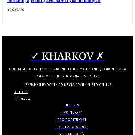
прізвищ, архівні джерела та сучасні пошуки
12.03.2026
✓ KHARKOV ✗
COPYRIGHT © ЧАСТКОВЕ ВИКОРИСТАННЯ МАТЕРІАЛІВ ДОЗВОЛЕНО ЗА
НАЯВНОСТІ ГІПЕРПОСИЛАННЯ НА НАС.
*ВИДАННЯ ВХОДИТЬ ДО МЕДІА-ГРУПИ
MISTO ONLINE
АВТОРИ
РЕКЛАМА
ІНШЕ
236
ПРО МЕРА
77
ПРО ПОЛІТИКУ
64
ВОЄННА ІСТОРІЯ
57
БЕЗ КАТЕГОРІЇ
2