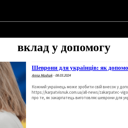
✗
НА
ПРО ПОЛІТИКУ
ПРО МЕРА
ВОЄННА ІСТОРІЯ
вклад у допомогу
Шеврони для українців: як допом
Anna Moshak
-
08.03.2024
Кожний українець може зробити свій внесок у доп
https://karpatvisnuk.com.ua/all-news/zakarpatec-vig
про те, як закарпатець виготовляє шеврони для укр