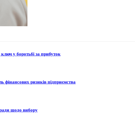
 ключ у боротьбі за прибуток
оль фінансових ризиків підприємства
оради щодо вибору