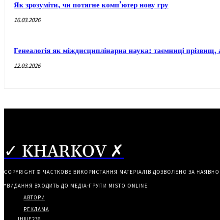
Як зрозуміти, чи потягне комп’ютер нову гру
16.03.2026
Генеалогія як міждисциплінарна наука: таємниці прізвищ, 
12.03.2026
✓ KHARKOV ✗
COPYRIGHT © ЧАСТКОВЕ ВИКОРИСТАННЯ МАТЕРІАЛІВ ДОЗВОЛЕНО ЗА НАЯВНО
*ВИДАННЯ ВХОДИТЬ ДО МЕДІА-ГРУПИ
MISTO ONLINE
АВТОРИ
РЕКЛАМА
ІНШЕ
236