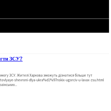
СТАТТІ
огти ЗСУ?
омогу ЗСУ. Жителі Харкова зможуть дізнатися більше тут
otovlyaye-shevroni-dlya-ukra%d1%97nskix-ugorciv-u-lavax-zsu.html
аїнських...