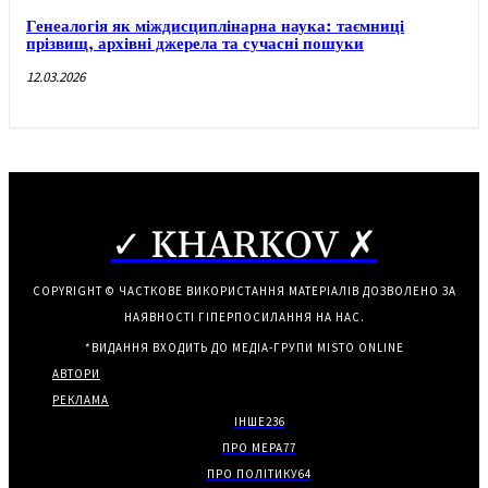
Генеалогія як міждисциплінарна наука: таємниці
прізвищ, архівні джерела та сучасні пошуки
12.03.2026
✓ KHARKOV ✗
COPYRIGHT © ЧАСТКОВЕ ВИКОРИСТАННЯ МАТЕРІАЛІВ ДОЗВОЛЕНО ЗА
НАЯВНОСТІ ГІПЕРПОСИЛАННЯ НА НАС.
*ВИДАННЯ ВХОДИТЬ ДО МЕДІА-ГРУПИ
MISTO ONLINE
АВТОРИ
РЕКЛАМА
ІНШЕ
236
ПРО МЕРА
77
ПРО ПОЛІТИКУ
64