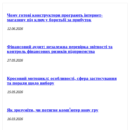
Чому готові конструктори програють інтернет-
магазину під ключ у боротьбі за прибуток
12.06.2026
Фінансовий аудит: незалежна перевірка звітності та
контроль фінансових ризиків підприємства
27.05.2026
Кросовий мотоцикл: особливості, сфера застосування
та поради щодо вибору
15.05.2026
Як зрозуміти, чи потягне комп’ютер нову гру
16.03.2026