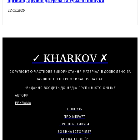
прізвищ, архівні джерела та сучасні пошуки
12.03.2026
✓ KHARKOV ✗
COPYRIGHT © ЧАСТКОВЕ ВИКОРИСТАННЯ МАТЕРІАЛІВ ДОЗВОЛЕНО ЗА
НАЯВНОСТІ ГІПЕРПОСИЛАННЯ НА НАС.
*ВИДАННЯ ВХОДИТЬ ДО МЕДІА-ГРУПИ
MISTO ONLINE
АВТОРИ
РЕКЛАМА
ІНШЕ
236
ПРО МЕРА
77
ПРО ПОЛІТИКУ
64
ВОЄННА ІСТОРІЯ
57
БЕЗ КАТЕГОРІЇ
2