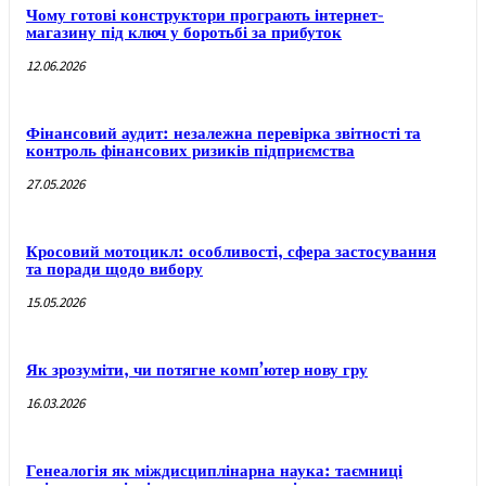
Чому готові конструктори програють інтернет-
магазину під ключ у боротьбі за прибуток
12.06.2026
Фінансовий аудит: незалежна перевірка звітності та
контроль фінансових ризиків підприємства
27.05.2026
Кросовий мотоцикл: особливості, сфера застосування
та поради щодо вибору
15.05.2026
Як зрозуміти, чи потягне комп’ютер нову гру
16.03.2026
Генеалогія як міждисциплінарна наука: таємниці