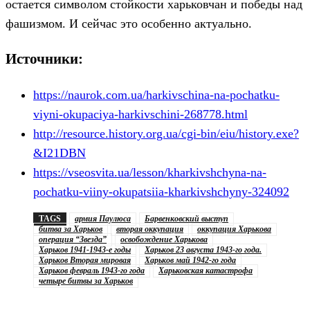
остается символом стойкости харьковчан и победы над
фашизмом. И сейчас это особенно актуально.
Источники:
https://naurok.com.ua/harkivschina-na-pochatku-
viyni-okupaciya-harkivschini-268778.html
http://resource.history.org.ua/cgi-bin/eiu/history.exe?
&I21DBN
https://vseosvita.ua/lesson/kharkivshchyna-na-
pochatku-viiny-okupatsiia-kharkivshchyny-324092
TAGS
армия Паулюса
Барвенковский выступ
битва за Харьков
вторая оккупация
оккупация Харькова
операция “Звезда”
освобождение Харькова
Харьков 1941-1943-е годы
Харьков 23 августа 1943-го года.
Харьков Вторая мировая
Харьков май 1942-го года
Харьков февраль 1943-го года
Харьковская катастрофа
четыре битвы за Харьков