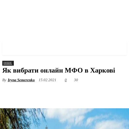
✓ KHARKOV ✗
ІНШЕ
Як вибрати онлайн МФО в Харкові
By
Iryna Semerenko
15.02.2021
0
30