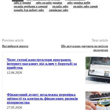
мфо в україні
мфо онлайн україна
мфо україна вибір
онлайн кредити в харкові
онлайн мфо
онлайн мфо харків
поради для вибору мфо
харківське мфо
Previous article
Next article
Які вибрати ворота
Що актуально дарувати на весілля
молодятам
Чому готові конструктори програють
інтернет-магазину під ключ у боротьбі за
прибуток
12.06.2026
Фінансовий аудит: незалежна перевірка
звітності та контроль фінансових ризиків
підприємства
27.05.2026