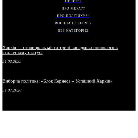
ІНШЕ
236
ПРО МЕРА
77
ПРО ПОЛІТИКУ
64
ВОЄННА ІСТОРІЯ
57
БЕЗ КАТЕГОРІЇ
2
Харків — столиця: як місто тричі випадково опинялося в
столичному статусі
21.02.2025
Виборча політика: «Блок Кернеса – Успішний Харків»
31.07.2020
.
.
.