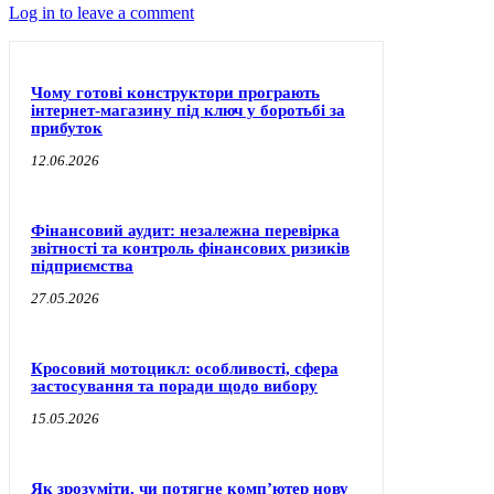
Log in to leave a comment
Чому готові конструктори програють
інтернет-магазину під ключ у боротьбі за
прибуток
12.06.2026
Фінансовий аудит: незалежна перевірка
звітності та контроль фінансових ризиків
підприємства
27.05.2026
Кросовий мотоцикл: особливості, сфера
застосування та поради щодо вибору
15.05.2026
Як зрозуміти, чи потягне комп’ютер нову