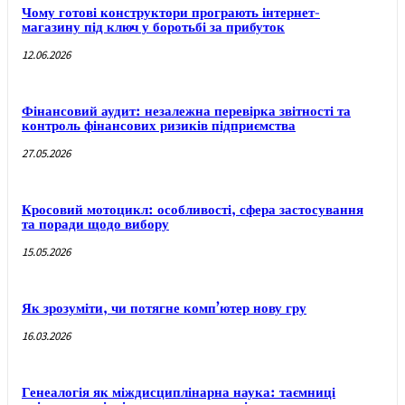
Чому готові конструктори програють інтернет-
магазину під ключ у боротьбі за прибуток
12.06.2026
Фінансовий аудит: незалежна перевірка звітності та
контроль фінансових ризиків підприємства
27.05.2026
Кросовий мотоцикл: особливості, сфера застосування
та поради щодо вибору
15.05.2026
Як зрозуміти, чи потягне комп’ютер нову гру
16.03.2026
Генеалогія як міждисциплінарна наука: таємниці