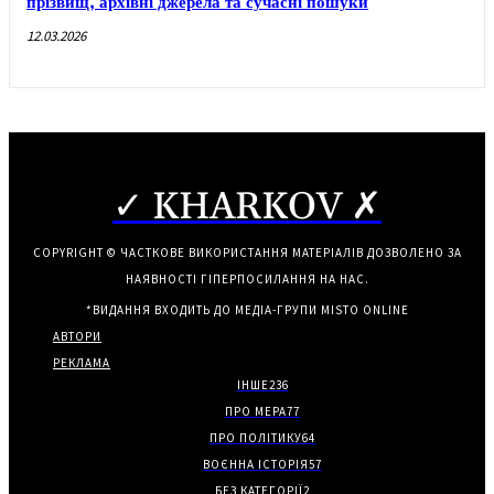
прізвищ, архівні джерела та сучасні пошуки
12.03.2026
✓ KHARKOV ✗
COPYRIGHT © ЧАСТКОВЕ ВИКОРИСТАННЯ МАТЕРІАЛІВ ДОЗВОЛЕНО ЗА
НАЯВНОСТІ ГІПЕРПОСИЛАННЯ НА НАС.
*ВИДАННЯ ВХОДИТЬ ДО МЕДІА-ГРУПИ
MISTO ONLINE
АВТОРИ
РЕКЛАМА
ІНШЕ
236
ПРО МЕРА
77
ПРО ПОЛІТИКУ
64
ВОЄННА ІСТОРІЯ
57
БЕЗ КАТЕГОРІЇ
2