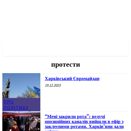
✓ KHARKOV ✗
протести
Харківський Євромайдан
19.12.2023
ПРО
ПОЛІТИКУ
“Мені закрили рота”: ведучі
опозиційних каналів вийшли в ефір з
заклеєними ротами. Харків’яни дали