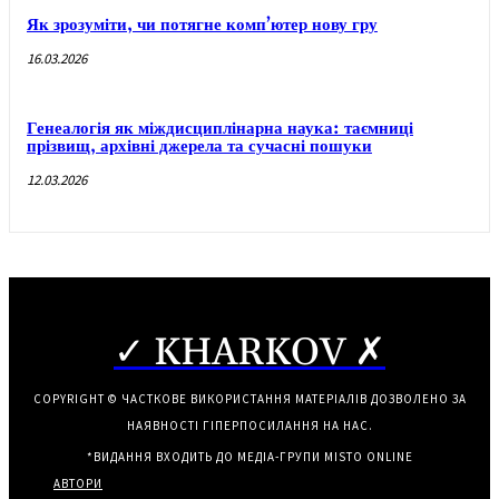
Як зрозуміти, чи потягне комп’ютер нову гру
16.03.2026
Генеалогія як міждисциплінарна наука: таємниці
прізвищ, архівні джерела та сучасні пошуки
12.03.2026
✓ KHARKOV ✗
COPYRIGHT © ЧАСТКОВЕ ВИКОРИСТАННЯ МАТЕРІАЛІВ ДОЗВОЛЕНО ЗА
НАЯВНОСТІ ГІПЕРПОСИЛАННЯ НА НАС.
*ВИДАННЯ ВХОДИТЬ ДО МЕДІА-ГРУПИ
MISTO ONLINE
АВТОРИ