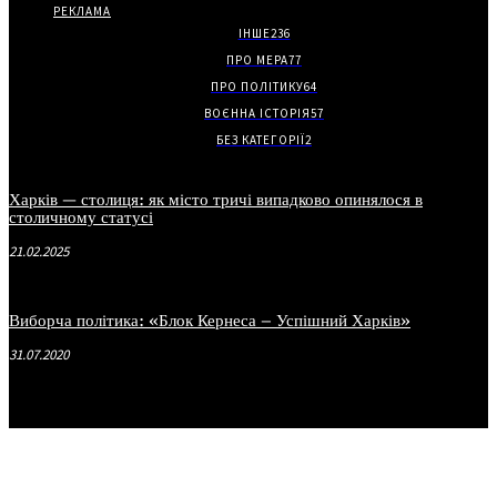
РЕКЛАМА
ІНШЕ
236
ПРО МЕРА
77
ПРО ПОЛІТИКУ
64
ВОЄННА ІСТОРІЯ
57
БЕЗ КАТЕГОРІЇ
2
Харків — столиця: як місто тричі випадково опинялося в
столичному статусі
21.02.2025
Виборча політика: «Блок Кернеса – Успішний Харків»
31.07.2020
.
.
.