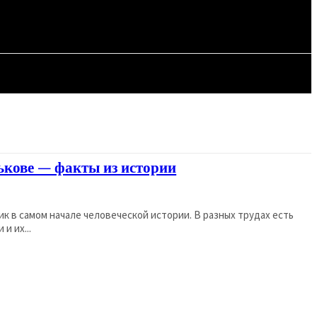
СТАТЬИ
ькове — факты из истории
к в самом начале человеческой истории. В разных трудах есть
и их...