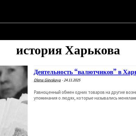
✗
АЯ
О ПОЛИТИКЕ
О МЭРЕ
ВОЕННАЯ ИСТОРИЯ
история Харькова
Деятельность “валютчиков” в Хар
Olena Gievskaya
-
24.11.2025
Равноценный обмен одних товаров на другие возни
упоминания о людях, которые назывались менялами 