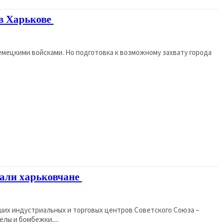
в Харькове
немецкими войсками. Но подготовка к возможному захвату города
вали харьковчане
ейших индустриальных и торговых центров Советского Союза –
лы и бомбежки,...