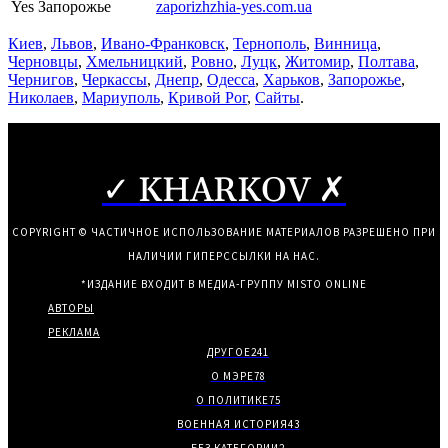
Yes Запорожье
zaporizhzhia-yes.com.ua
Киев
,
Львов
,
Ивано-Франковск
,
Тернополь
,
Винница
,
Черновцы
,
Хмельницкий
,
Ровно
,
Луцк
,
Житомир
,
Полтава
,
Чернигов
,
Черкассы
,
Днепр
,
Одесса
,
Харьков
,
Запорожье
,
Николаев
,
Мариуполь
,
Кривой Рог
,
Сайты
.
✓ KHARKOV ✗
COPYRIGHT © ЧАСТИЧНОЕ ИСПОЛЬЗОВАНИЕ МАТЕРИАЛОВ РАЗРЕШЕНО ПРИ
НАЛИЧИИ ГИПЕРССЫЛКИ НА НАС.
*ИЗДАНИЕ ВХОДИТ В МЕДИА-ГРУППУ
MISTO ONLINE
АВТОРЫ
РЕКЛАМА
ДРУГОЕ
241
О МЭРЕ
78
О ПОЛИТИКЕ
75
ВОЕННАЯ ИСТОРИЯ
43
БЕЗ КАТЕГОРИИ
2