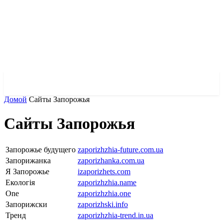
✓ KHARKOV ✗
Домой
Сайты Запорожья
Сайты Запорожья
Запорожье будущего
zaporizhzhia-future.com.ua
Запорижанка
zaporizhanka.com.ua
Я Запорожье
izaporizhets.com
Екологія
zaporizhzhia.name
One
zaporizhzhia.one
Запорижски
zaporizhski.info
Тренд
zaporizhzhia-trend.in.ua