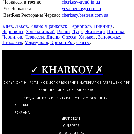
Черкассы в тренде
cherkasy-trend.in.ua
Yes Черкассы
yes-cherkasy.com.ua
BestRest Рестораны Черкасс
cherkasy.bestrest.com.ua
Киев
,
Львов
,
Ивано-Франковск
,
Тернополь
,
Винница
,
Черновцы
,
Хмельницкий
,
Ровно
,
Луцк
,
Житомир
,
Полтава
,
Чернигов
,
Черкассы
,
Днепр
,
Одесса
,
Харьков
,
Запорожье
,
Николаев
,
Мариуполь
,
Кривой Рог
,
Сайты
.
✓ KHARKOV ✗
COPYRIGHT © ЧАСТИЧНОЕ ИСПОЛЬЗОВАНИЕ МАТЕРИАЛОВ РАЗРЕШЕНО ПРИ
НАЛИЧИИ ГИПЕРССЫЛКИ НА НАС.
*ИЗДАНИЕ ВХОДИТ В МЕДИА-ГРУППУ
MISTO ONLINE
АВТОРЫ
РЕКЛАМА
ДРУГОЕ
241
О МЭРЕ
78
О ПОЛИТИКЕ
75