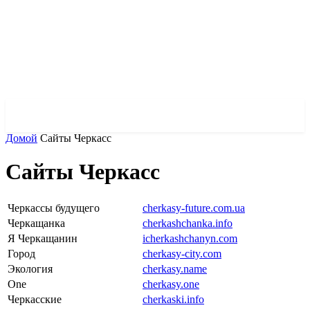
✓ KHARKOV ✗
Домой
Сайты Черкасс
Сайты Черкасс
Черкассы будущего
cherkasy-future.com.ua
Черкащанка
cherkashchanka.info
Я Черкащанин
icherkashchanyn.com
Город
cherkasy-city.com
Экология
cherkasy.name
One
cherkasy.one
Черкасские
cherkaski.info