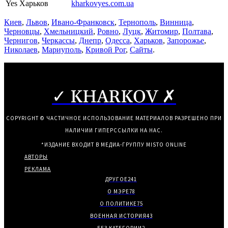
Yes Харьков
kharkovyes.com.ua
Киев
,
Львов
,
Ивано-Франковск
,
Тернополь
,
Винница
,
Черновцы
,
Хмельницкий
,
Ровно
,
Луцк
,
Житомир
,
Полтава
,
Чернигов
,
Черкассы
,
Днепр
,
Одесса
,
Харьков
,
Запорожье
,
Николаев
,
Мариуполь
,
Кривой Рог
,
Сайты
.
✓ KHARKOV ✗
COPYRIGHT © ЧАСТИЧНОЕ ИСПОЛЬЗОВАНИЕ МАТЕРИАЛОВ РАЗРЕШЕНО ПРИ
НАЛИЧИИ ГИПЕРССЫЛКИ НА НАС.
*ИЗДАНИЕ ВХОДИТ В МЕДИА-ГРУППУ
MISTO ONLINE
АВТОРЫ
РЕКЛАМА
ДРУГОЕ
241
О МЭРЕ
78
О ПОЛИТИКЕ
75
ВОЕННАЯ ИСТОРИЯ
43
БЕЗ КАТЕГОРИИ
2