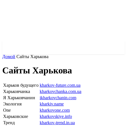
✓ KHARKOV ✗
Домой
Сайты Харькова
Сайты Харькова
Харьков будущего
kharkov-future.com.ua
Харьковчанка
kharkovchanka.com.ua
Я Харьковчанин
ikharkovchanin.com
Экология
kharkiv.name
One
kharkovone.com
Харьковские
kharkovskiye.info
Тренд
kharkov-trend.in.ua