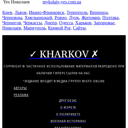
Yes Николаев
mykolaiv-yes.com.ua
Киев
,
Львов
,
Ивано-Франковск
,
Тернополь
,
Винница
,
Черновцы
,
Хмельницкий
,
Ровно
,
Луцк
,
Житомир
,
Полтава
,
Чернигов
,
Черкассы
,
Днепр
,
Одесса
,
Харьков
,
Запорожье
,
Николаев
,
Мариуполь
,
Кривой Рог
,
Сайты
.
✓ KHARKOV ✗
COPYRIGHT © ЧАСТИЧНОЕ ИСПОЛЬЗОВАНИЕ МАТЕРИАЛОВ РАЗРЕШЕНО ПРИ
НАЛИЧИИ ГИПЕРССЫЛКИ НА НАС.
*ИЗДАНИЕ ВХОДИТ В МЕДИА-ГРУППУ
MISTO ONLINE
АВТОРЫ
РЕКЛАМА
ДРУГОЕ
241
О МЭРЕ
78
О ПОЛИТИКЕ
75
ВОЕННАЯ ИСТОРИЯ
43
БЕЗ КАТЕГОРИИ
2