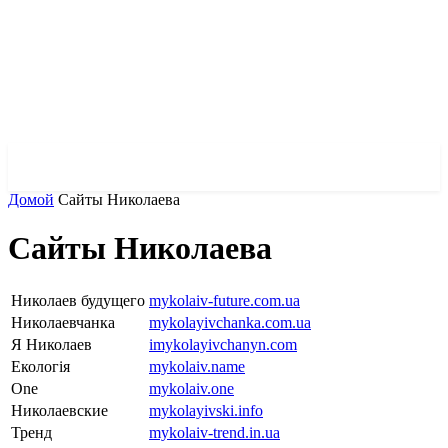
✓ KHARKOV ✗
Домой
Сайты Николаева
Сайты Николаева
Николаев будущего
mykolaiv-future.com.ua
Николаевчанка
mykolayivchanka.com.ua
Я Николаев
imykolayivchanyn.com
Екологія
mykolaiv.name
One
mykolaiv.one
Николаевские
mykolayivski.info
Тренд
mykolaiv-trend.in.ua