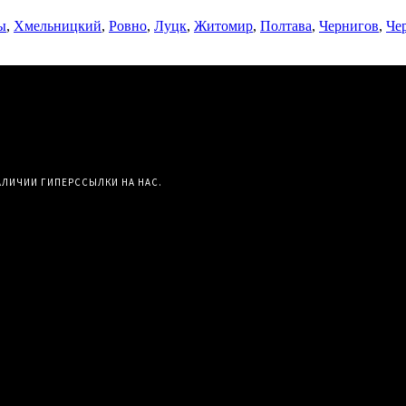
ы
,
Хмельницкий
,
Ровно
,
Луцк
,
Житомир
,
Полтава
,
Чернигов
,
Че
АЛИЧИИ ГИПЕРССЫЛКИ НА НАС.