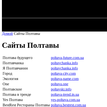
✓ KHARKOV 
Пятница, 7 августа, 2026
ГЛАВН
Домой
Сайты Полтавы
Сайты Полтавы
Полтава будущего
poltava-future.com.ua
Полтавчанка
poltavchanka.info
Я Полтавчанин
poltavchanka.info
Город
poltava-city.com
Экология
poltava-name.com
One
poltava.one
Полтавские
poltavski.info
Полтава в тренде
poltava-trend.in.ua
Yes Полтава
yes-poltava.com.ua
BestRest Рестораны Полтавы
poltava.bestrest.com.ua