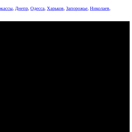
ркассы
,
Днепр
,
Одесса
,
Харьков
,
Запорожье
,
Николаев
,