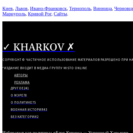
Киев
,
Львов
,
Ивано-Франковск
,
Тернополь
,
Винница
,
Черновц
Мариуполь
,
Кривой Рог
,
Сайты
.
✓ KHARKOV ✗
COPYRIGHT © ЧАСТИЧНОЕ ИСПОЛЬЗОВАНИЕ МАТЕРИАЛОВ РАЗРЕШЕНО ПРИ Н
*ИЗДАНИЕ ВХОДИТ В МЕДИА-ГРУППУ
MISTO ONLINE
АВТОРЫ
РЕКЛАМА
ДРУГОЕ
241
О МЭРЕ
78
О ПОЛИТИКЕ
75
ВОЕННАЯ ИСТОРИЯ
43
БЕЗ КАТЕГОРИИ
2
Избирательная политика: «Блок Кернеса — Успешный Харьков»