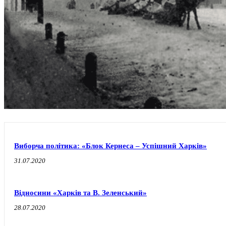
Виборча політика: «Блок Кернеса – Успішний Харків»
31.07.2020
Відносини «Харків та В. Зеленський»
28.07.2020