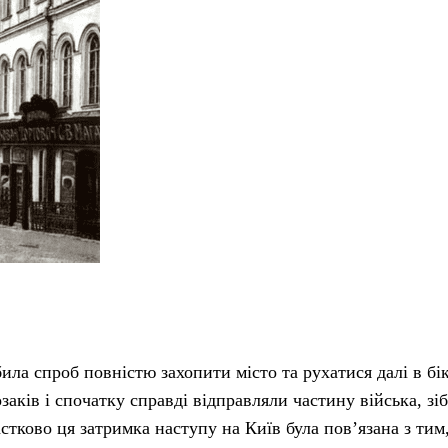
ила спроб повністю захопити місто та рухатися далі в бі
аків і спочатку справді відправляли частину війська, зі
стково ця затримка наступу на Київ була пов’язана з тим