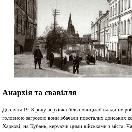
Анархія та свавілля
До січня 1918 року верхівка більшовицької влади не роб
головною загрозою вони вбачали повсталих донських коз
Харкові, на Кубань, керуючи цими військами з міста. Ча