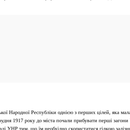
кої Народної Республіки однією з перших цілей, яка мал
рудня 1917 року до міста почали прибувати перші загони 
ді УНР тим, що їм необхідно скористатися гілкою залізни