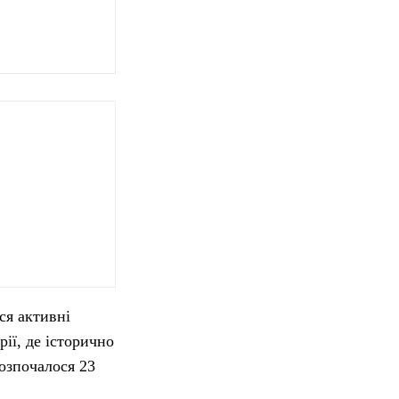
ся активні
ії, де історично
розпочалося 23