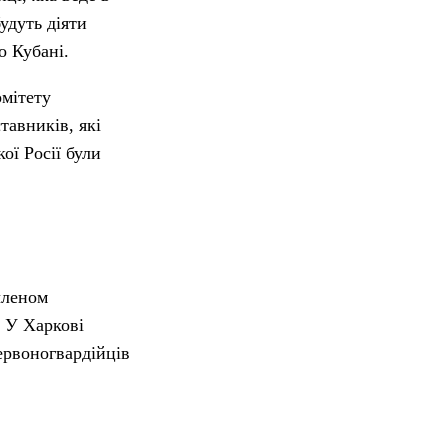
удуть діяти
о Кубані.
омітету
тавників, які
ої Росії були
членом
. У Харкові
червоногвардійців