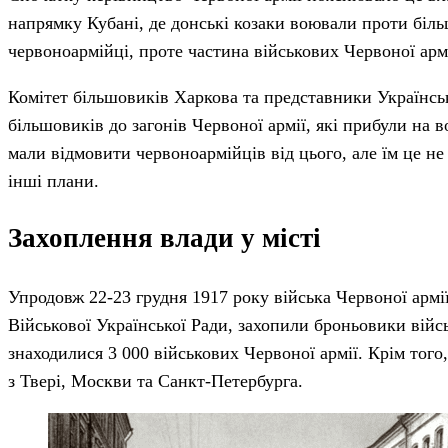
напрямку Кубані, де донські козаки воювали проти біль
червоноармійці, проте частина військових Червоної арм
Комітет більшовиків Харкова та представники Українсь
більшовиків до загонів Червоної армії, які прибули на 
мали відмовити червоноармійців від цього, але їм це не
інші плани.
Захоплення влади у місті
Упродовж 22-23 грудня 1917 року війська Червоної армі
Військової Української Ради, захопили броньовики війс
знаходилися 3 000 військових Червоної армії. Крім того
з Твері, Москви та Санкт-Петербурга.