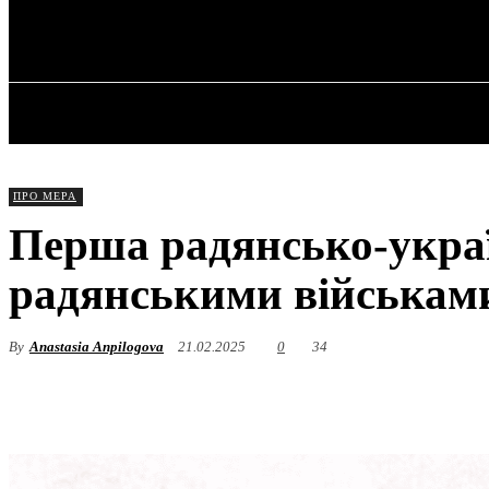
✓ KHARKOV 
Субота, 8 Серпня, 2026
ГОЛОВНА
ПРО МЕРА
Перша радянсько-украї
радянськими військам
By
Anastasia Anpilogova
21.02.2025
0
34