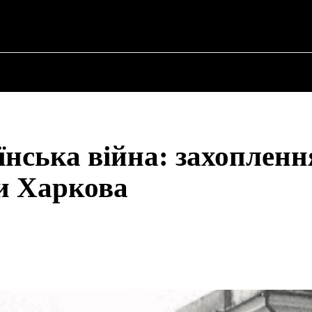
✗
ПРО ПОЛІТИКУ
ПРО МЕРА
ВОЄННА ІСТО
нська війна: захопленн
и Харкова
Share