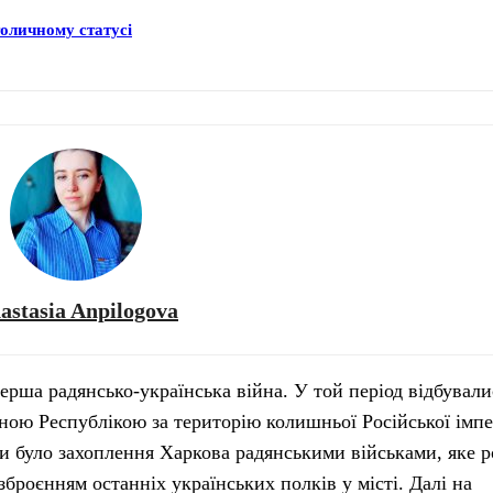
толичному статусі
astasia Anpilogova
ерша радянсько-українська війна. У той період відбували
ною Республікою за територію колишньої Російської імпер
ни було захоплення Харкова радянськими військами, яке 
зброєнням останніх українських полків у місті. Далі на