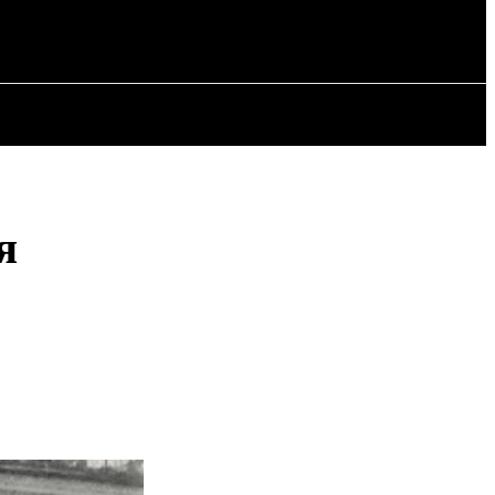
РІЯ
СТАТТІ
я