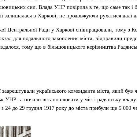
шовицьких сил. Влада УНР повірила в те, що саме так і б
ії залишалася в Харкові, не продовжуючи рухатися далі д
кої Центральної Ради у Харкові співпрацювали, тому з К
вокзал для подальшого захоплення міста, відправили предс
 вдалося, тому що в більшовицького керівництва Радянськ
ї заарештували українського коменданта міста, який був 
ьк УНР та почали встановлювати у місті радянську владу
, з 24 до 29 грудня 1917 року до міста прибули ще 5 000 