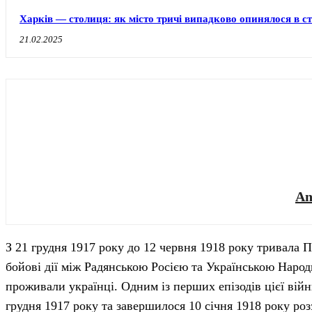
Харків — столиця: як місто тричі випадково опинялося в с
21.02.2025
An
З 21 грудня 1917 року до 12 червня 1918 року тривала П
бойові дії між Радянською Росією та Українською Народ
проживали українці. Одним із перших епізодів цієї вій
грудня 1917 року та завершилося 10 січня 1918 року роз