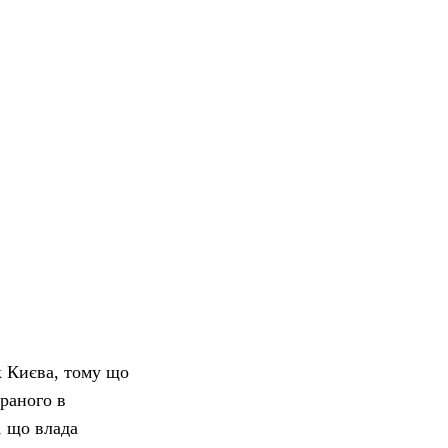
к Києва, тому що
браного в
, що влада