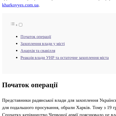
kharkovyes.com.ua
.
Початок операції
Захоплення влади у місті
Анархія та свавілля
Реакція влади УНР та остаточне захоплення міста
Початок операції
Представники радянської влади для захоплення Українсь
для подальшого просування, обрали Харків. Тому з 19 г
Спочатку керівництво Червоної армії пояснювало це вла