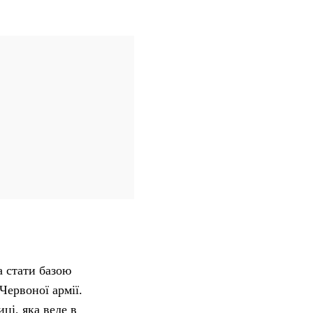
а стати базою
Червоної армії.
ці, яка веде в