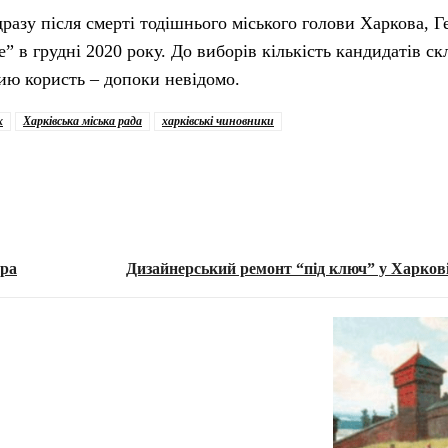
разу після смерті тодішнього міського голови Харкова, Г
” в грудні 2020 року. До виборів кількість кандидатів ск
чию користь – допоки невідомо.
х
Харківська міська рада
харківські чиновники
ера
Дизайнерський ремонт “під ключ” у Харкові