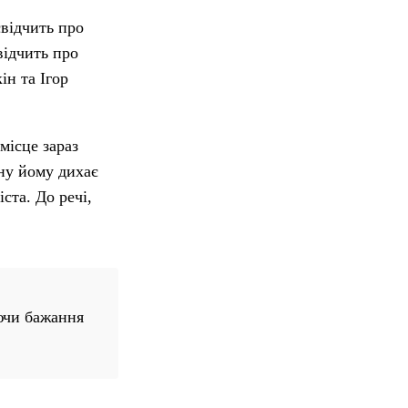
свідчить про
відчить про
ін та Ігор
місце зараз
ину йому дихає
ста. До речі,
ючи бажання