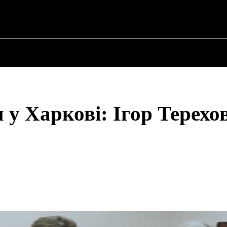
✗
ПРО ПОЛІТИКУ
ПРО МЕРА
ВОЄННА ІСТО
у Харкові: Ігор Терехов
Share