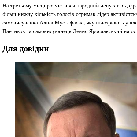
На третьому місці розмістився народний депутат від фр
більш нижчу кількість голосів отримав лідер активістс
самовисуванка Аліна Мустафаєва, яку підозрюють у член
Плетньов та самовисуванець Денис Ярославський на ос
Для довідки