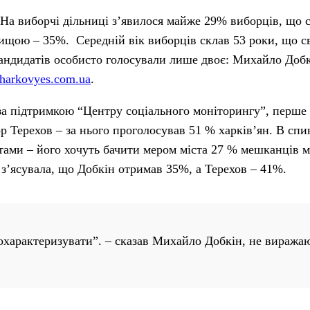
 На виборчі дільниці з’явилося майже 29% виборців, що 
а вищою – 35%. Середній вік виборців склав 53 роки, що с
кандидатів особисто голосували лише двоє: Михайло Добк
harkovyes.com.ua
.
 за підтримкою “Центру соціального моніторингу”, перше 
р Терехов – за нього проголосував 51 % харків’ян. В сп
ами – його хочуть бачити мером міста 27 % мешканців мі
е з’ясувала, що Добкін отримав 35%, а Терехов – 41%.
 охарактеризувати”. – сказав Михайло Добкін, не виража