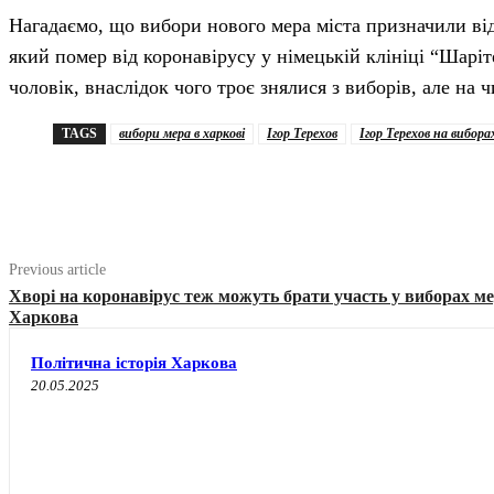
Нагадаємо, що вибори нового мера міста призначили від
який помер від коронавірусу у німецькій клініці “Шаріте
чоловік, внаслідок чого троє знялися з виборів, але на 
TAGS
вибори мера в харкові
Ігор Терехов
Ігор Терехов на вибора
Share
Previous article
Хворі на коронавірус теж можуть брати участь у виборах м
Харкова
Політична історія Харкова
20.05.2025