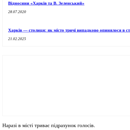
Відносини «Харків та В. Зеленський»
28.07.2020
Харків — столиця: як місто тричі випадково опинялося в с
21.02.2025
Наразі в місті триває підрахунок голосів.