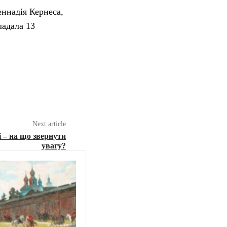
еннадія Кернеса,
ладала 13
Next article
 – на що звернути
увагу?