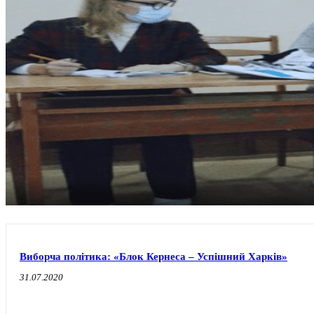
Виборча політика: «Блок Кернеса – Успішний Харків»
31.07.2020