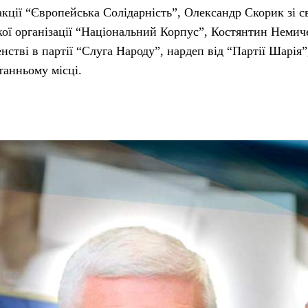
акції “Європейська Солідарність”, Олександр Скорик зі с
ької організації “Національний Корпус”, Костянтин Немич
стві в партії “Слуга Народу”, нардеп від “Партії Шарія
танньому місці.