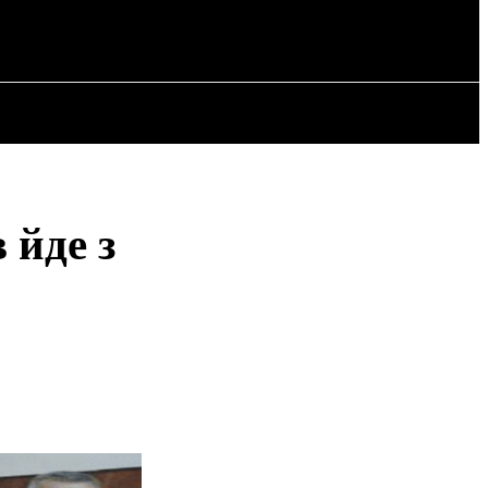
РІЯ
СТАТТІ
 йде з