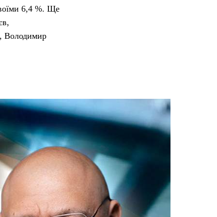
воїми 6,4 %. Ще
єв,
”, Володимир