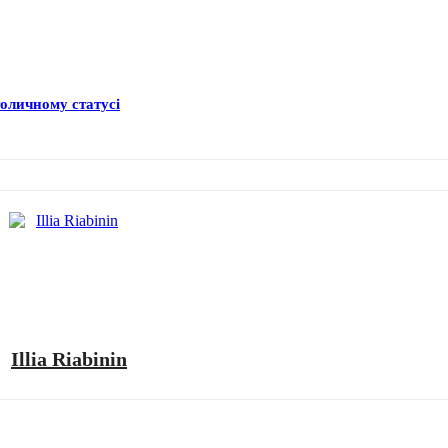
толичному статусі
Illia Riabinin