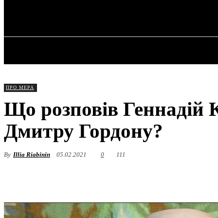
✓ KHARKOV 
Четвер, 6 Серпня, 2026
ГОЛОВНА
ПРО МЕРА
Що розповів Геннадій 
Дмитру Гордону?
By
Illia Riabinin
05.02.2021
0
111