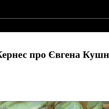
✗
ПРО ПОЛІТИКУ
ПРО МЕРА
ВОЄННА ІСТО
Кернес про Євгена Куш
Share