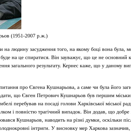
ьов (1951-2007 р.ж.)
и на людину засудження того, на якому боці вона була, 
і буде на це спиратися. Він зауважує, що це не основний 
ення загального результату. Кернес каже, що у даному ви
питання про Євгена Кушнарьова, а саме чи була його заг
гадати, що Євген Петрович Кушнарьов був першим міськ
гибелі перебував на посаді голови Харківської міської рад
лком і повністю трагічний випадок. Він додав, що добре 
ювався Кушнарьов, наводить на різні думки, оскільки піс
холоднокровні інтриги. У висновку мер Харкова зазначив,