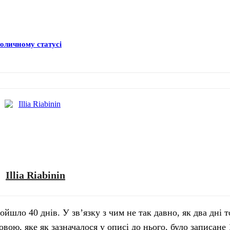
толичному статусі
Illia Riabinin
йшло 40 днів. У зв’язку з чим не так давно, як два дні т
вою, яке як зазначалося у описі до нього, було записане