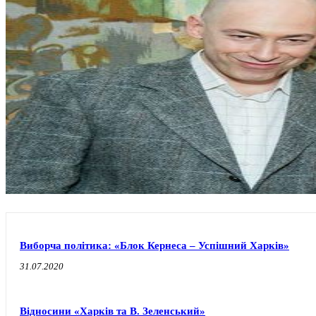
Виборча політика: «Блок Кернеса – Успішний Харків»
31.07.2020
Відносини «Харків та В. Зеленський»