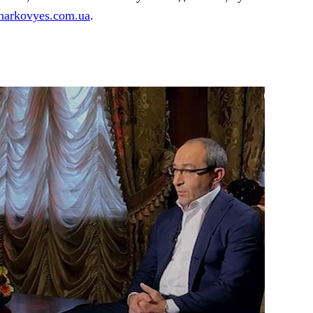
harkovyes.com.ua
.