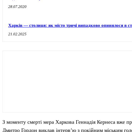
28.07.2020
Харків — столиця: як місто тричі випадково опинялося в с
21.02.2025
З моменту смерті мера Харкова Геннадія Кернеса вже про
Дмитро Гордон виклав інтерв’ю з покійним міським голо