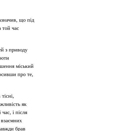
азначив, що під
 той час
ей з приводу
роти
ошення міський
лосивши про те,
тісні,
ожливість як
час, і після
, взаємних
завжди брав