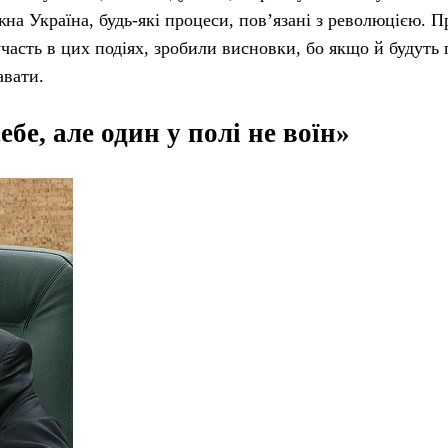
ежна Україна, будь-які процеси, пов’язані з революцією. 
участь в цих подіях, зробили висновки, бо якщо й будуть
авати.
бе, але один у полі не воїн»