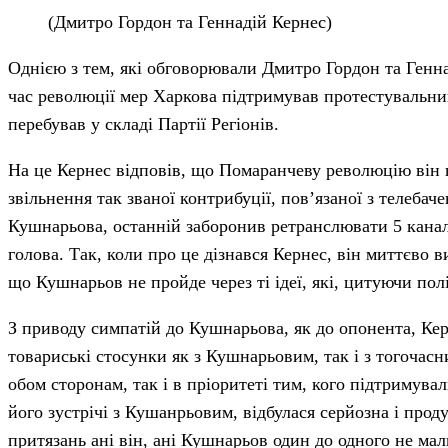
(Дмитро Гордон та Геннадій Кернес)
Однією з тем, які обговорювали Дмитро Гордон та Генна
час революції мер Харкова підтримував протестувальни
перебував у складі Партії Регіонів.
На це Кернес відповів, що Помаранчеву революцію він н
звільнення так званої контрибуції, пов’язаної з телебач
Кушнарьова, останній заборонив ретранслювати 5 канал 
голова. Так, коли про це дізнався Кернес, він миттєво 
що Кушнарьов не пройде через ті ідеї, які, цитуючи пол
З приводу симпатій до Кушнарьова, як до опонента, Керн
товариські стосунки як з Кушнарьовим, так і з тогочас
обом сторонам, так і в пріоритеті тим, кого підтримувал
його зустрічі з Кушанрьовим, відбулася серйозна і прод
притязань ані він, ані Кушнарьов один до одного не мал