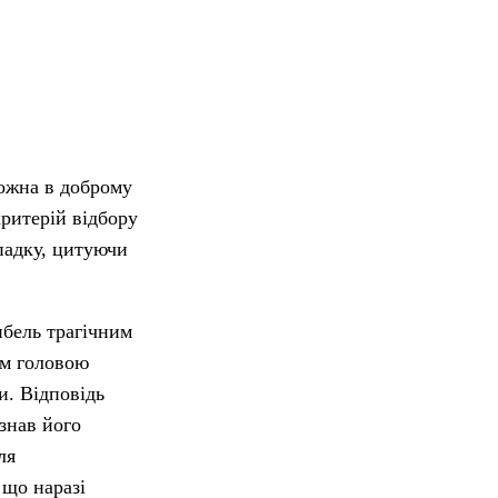
можна в доброму
критерій відбору
падку, цитуючи
ибель трагічним
им головою
и. Відповідь
знав його
ля
 що наразі