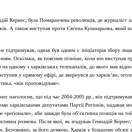
дій Кернес, була Помаранчева революція, де журналіст з
ків. А також виступав проти Євгена Кушнарьова, який на
е підтримував, однак був одним з ініціаторів збору люд
енням. Оскільки, як пояснив пізніше, коли він виступав п
на одному з харківських телеканалів, до якого мав відн
виступив у прямому ефірі, де звернувся до харків’ян, ого
ітика, «він проповідував».
ес наголосив, що під час 2004-2005 рр., він підтримував 
ними харківськими депутатами Партії Регіонів, надавав м
и «регіонали», аби завжди була об’єктивна позиція на той 
уктивна розмова. Після якої, як згадував Геннадій Кернес
и. Безумовно, за його думкою, Харків у більшому обсязі 