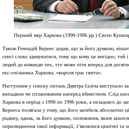
Перший мер Харкова (1990-1996 рр.) Євген Кушнар
Також Геннадій Кернес додав, що за його думкою, вішат
сенсі слова здивуватися, тому що кому це вигідно, той 
людей до команди тих, хто може піти вперед для досягн
екс-очільника Харкова, «короля грає свита».
Наступним у списку питань Дмитра Ілліча виступало за
випадком чи спланованим наперед вбивством. Слід на
Харкова в період з 1990 по 1996 роки, а незадовго до за
Кернеса полягала у тому, що його загибель абсолютно ці
родину, однак, за його думкою, полювання, яким захопл
оприлюднення такої інформації, з’являлися цинічні та 