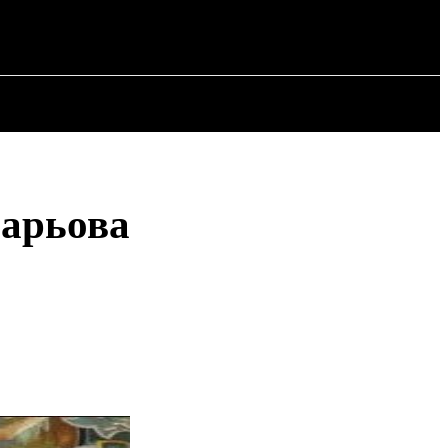
РІЯ
СТАТТІ
нарьова