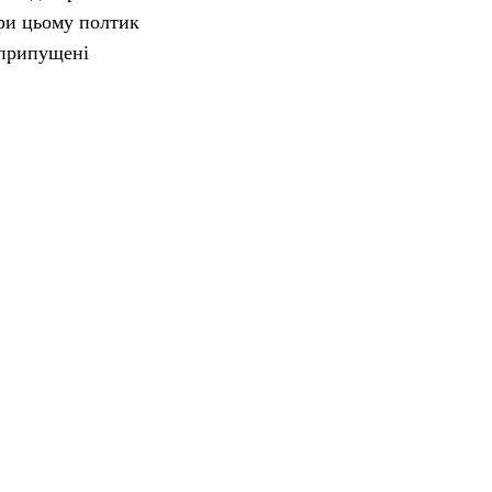
При цьому полтик
 припущені