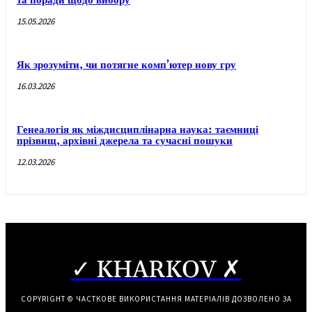
та поради щодо вибору
15.05.2026
Як зрозуміти, чи потягне комп’ютер нову гру
16.03.2026
Генеалогія як міждисциплінарна наука: таємниці
прізвищ, архівні джерела та сучасні пошуки
12.03.2026
✓ KHARKOV ✗
COPYRIGHT © ЧАСТКОВЕ ВИКОРИСТАННЯ МАТЕРІАЛІВ ДОЗВОЛЕНО ЗА