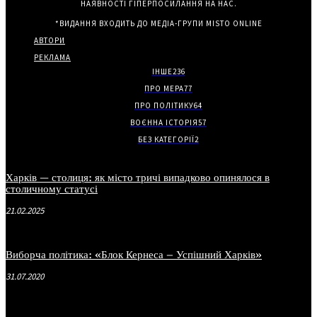
НАЯВНОСТІ ГІПЕРПОСИЛАННЯ НА НАС.
*ВИДАННЯ ВХОДИТЬ ДО МЕДІА-ГРУПИ
MISTO ONLINE
АВТОРИ
РЕКЛАМА
ІНШЕ
236
ПРО МЕРА
77
ПРО ПОЛІТИКУ
64
ВОЄННА ІСТОРІЯ
57
БЕЗ КАТЕГОРІЇ
2
Харків — столиця: як місто тричі випадково опинялося в
столичному статусі
21.02.2025
Виборча політика: «Блок Кернеса – Успішний Харків»
31.07.2020