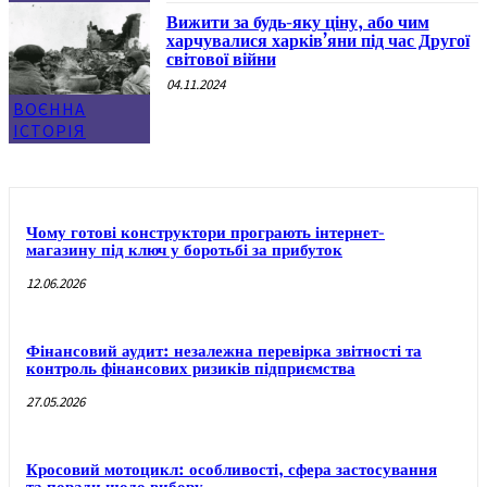
Вижити за будь-яку ціну, або чим
харчувалися харків’яни під час Другої
світової війни
04.11.2024
ВОЄННА
ІСТОРІЯ
Чому готові конструктори програють інтернет-
магазину під ключ у боротьбі за прибуток
12.06.2026
Фінансовий аудит: незалежна перевірка звітності та
контроль фінансових ризиків підприємства
27.05.2026
Кросовий мотоцикл: особливості, сфера застосування