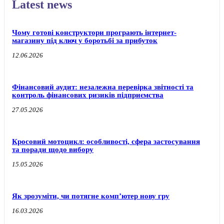
Latest news
Чому готові конструктори програють інтернет-
магазину під ключ у боротьбі за прибуток
12.06.2026
Фінансовий аудит: незалежна перевірка звітності та
контроль фінансових ризиків підприємства
27.05.2026
Кросовий мотоцикл: особливості, сфера застосування
та поради щодо вибору
15.05.2026
Як зрозуміти, чи потягне комп’ютер нову гру
16.03.2026