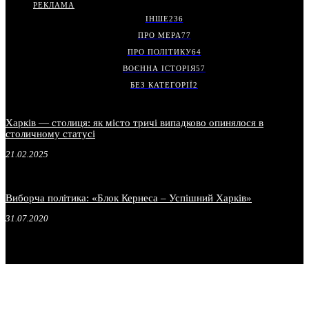
РЕКЛАМА
ІНШЕ
236
ПРО МЕРА
77
ПРО ПОЛІТИКУ
64
ВОЄННА ІСТОРІЯ
57
БЕЗ КАТЕГОРІЇ
2
Харків — столиця: як місто тричі випадково опинялося в
столичному статусі
21.02.2025
Виборча політика: «Блок Кернеса – Успішний Харків»
31.07.2020
.
.
.